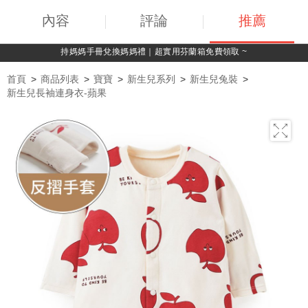
內容
評論
推薦
綁定LINE好友，500購物金立即折！
首頁
商品列表
寶寶
新生兒系列
新生兒兔裝
新生兒長袖連身衣-蘋果