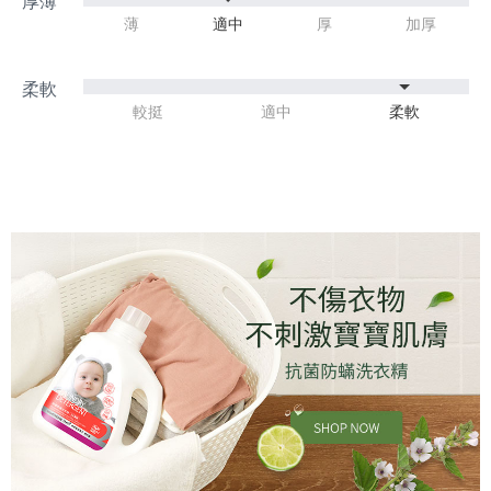
薄
適中
厚
加厚
較挺
適中
柔軟