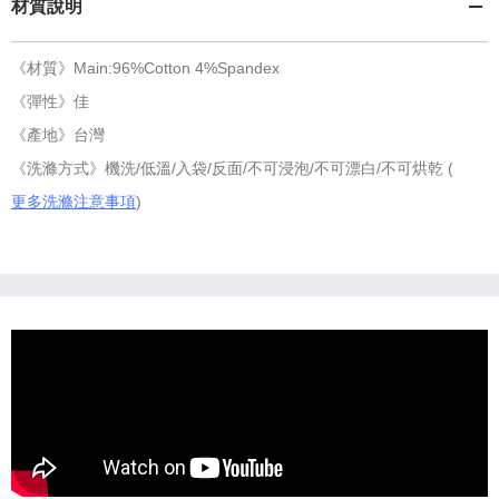
材質說明
《材質》Main:96%Cotton 4%Spandex
《彈性》佳
《產地》台灣
《洗滌方式》機洗/低溫/入袋/反面/不可浸泡/不可漂白/不可烘乾 (
更多洗滌注意事項
)