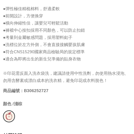
●彈性極佳精梳棉料，舒適柔軟
●前開設計，方便換穿
●橫向伸縮性佳，讓嬰兒可輕鬆活動
●褲襠中心按扣採用不同顏色，可以防止扣錯
●考量到金屬敏感問題，採用塑料釦子
●洗標位於左方外側，不會直接接觸嬰孩肌膚
●符合CNS15290國家商品檢驗局的規定標準
●適合為即將出生的新生兒準備的貼身衣物
※印花需反面入洗衣袋洗，建議請使用中性洗劑，勿使用熱水浸泡、
勿用含酵素或漂白成本的洗衣精，避免印花或衣料脫色！
商品編號：B306252727
顏色 /
淺棕