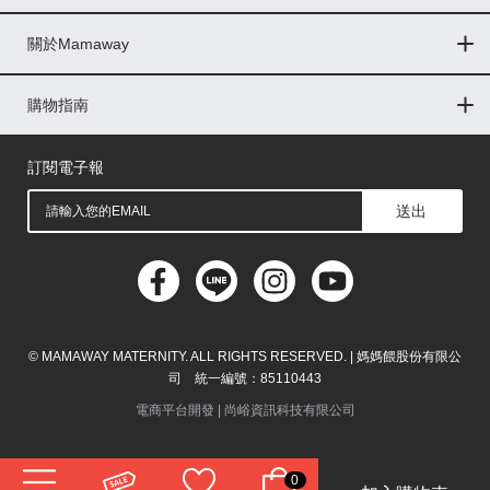
Global
關於Mamaway
印尼
門市據點
最新消息
品牌故事
人力招募
媒體花絮
隱私權聲明
CSR企業社會責任
菲律賓
購物指南
購物常見問題
退換貨問題
儲值金使用條款
購買儲值金
發票問題
會員權益
線上留言
吸乳器-免費體驗
馬來西亞
訂閱電子報
送出
© MAMAWAY MATERNITY. ALL RIGHTS RESERVED. | 媽媽餵股份有限公
司 統一編號：85110443
電商平台開發 |
尚峪資訊科技有限公司
0