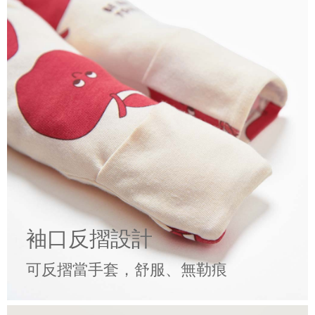
袖口反摺設計
可反摺當手套，舒服、無勒痕