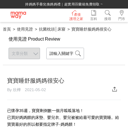
持媽媽手冊兌換媽媽禮｜超實用芬蘭箱免費領取 ~
產後
護理之家
百科
搜尋
門市
首頁
使用見證
抗菌枕頭│床寢
寶寶睡舒服媽媽很安心
使用見證 Product Review
寶寶睡舒服媽媽很安心
By 欣樺 2021-05-02
已懷孕35週，寶寶剩倒數一個月呱呱落地！
已買好媽媽餵的床墊、嬰兒衣、嬰兒被被給最可愛的寶寶睡。給
寶寶最好的所以都要指定牌子-媽媽餵！