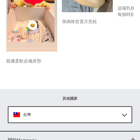
這哺乳枕救
每個時刻~
孕媽咪首選月亮枕
親膚柔軟必備床墊
其他國家
台灣
Global
關於Mamaway