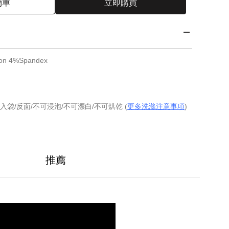
物車
立即購買
n 4%Spandex
入袋/反面/不可浸泡/不可漂白/不可烘乾 (
更多洗滌注意事項
)
推薦