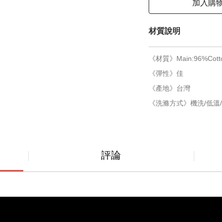
加入購
材質說明
《材質》Main:96%Cotto
《彈性》佳
《產地》台灣
《洗滌方式》機洗/低溫/
評論