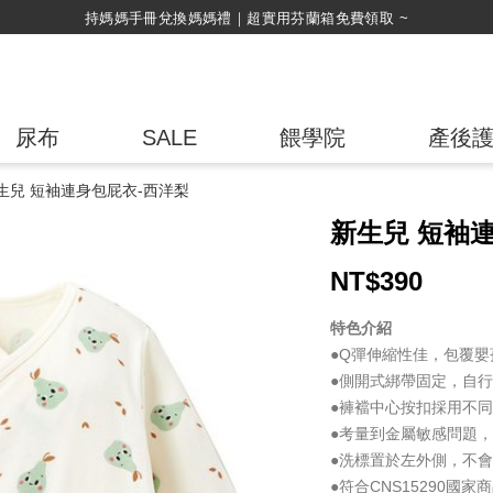
尿布
SALE
餵學院
產後
生兒 短袖連身包屁衣-西洋梨
新生兒 短袖
NT$
390
特色介紹
●Q彈伸縮性佳，包覆嬰
●側開式綁帶固定，自
●褲襠中心按扣採用不
●考量到金屬敏感問題
●洗標置於左外側，不
●符合CNS15290國