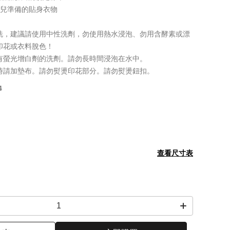
生兒準備的貼身衣物
洗，建議請使用中性洗劑，勿使用熱水浸泡、勿用含酵素或漂
印花或衣料脫色！
有螢光增白劑的洗劑。請勿長時間浸泡在水中。
時請加墊布。請勿熨燙印花部分。請勿熨燙鈕扣。
4
查看尺寸表