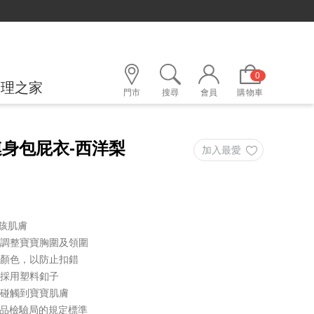
綁定LINE好友，500購物金立即折！
0
護理之家
門市
搜尋
會員
購物車
連身包屁衣-西洋梨
孩肌膚
行調整寶寶胸圍及領圍
同顏色，以防止扣錯
，採用塑料釦子
會碰觸到寶寶肌膚
家商品檢驗局的規定標準