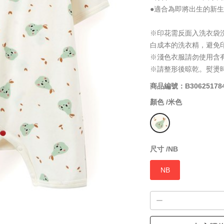
●適合為即將出生的新
※印花需反面入洗衣袋
白成本的洗衣精，避免
※淺色衣服請勿使用含
※請整形後晾乾。熨燙
商品編號：B30625178
顏色 /
米色
尺寸 /
NB
NB