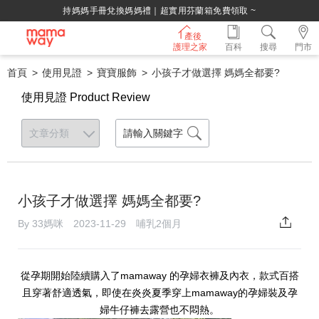
持媽媽手冊兌換媽媽禮｜超實用芬蘭箱免費領取 ~
產後
護理之家
百科
搜尋
門市
首頁
使用見證
寶寶服飾
小孩子才做選擇 媽媽全都要?
使用見證 Product Review
小孩子才做選擇 媽媽全都要?
By 33媽咪 2023-11-29 哺乳2個月
從孕期開始陸續購入了mamaway 的孕婦衣褲及內衣，款式百搭
且穿著舒適透氣，即使在炎炎夏季穿上mamaway的孕婦裝及孕
婦牛仔褲去露營也不悶熱。