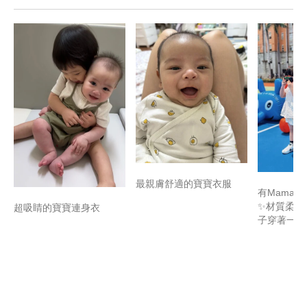
最親膚舒適的寶寶衣服
有Mamaw
✨材質柔軟
超吸睛的寶寶連身衣
子穿著一整