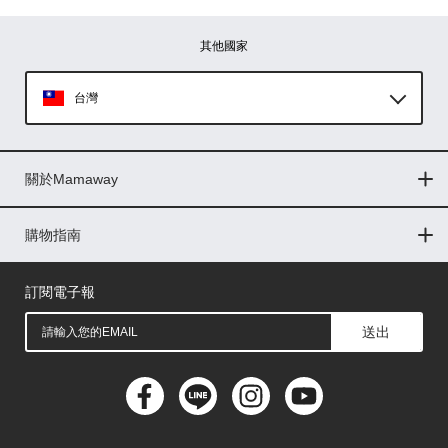
其他國家
台灣
Global
關於Mamaway
印尼
門市據點
最新消息
品牌故事
人力招募
媒體花絮
隱私權聲明
CSR企業社會責任
菲律賓
購物指南
購物常見問題
退換貨問題
儲值金使用條款
購買儲值金
發票問題
會員權益
線上留言
吸乳器-免費體驗
馬來西亞
訂閱電子報
送出