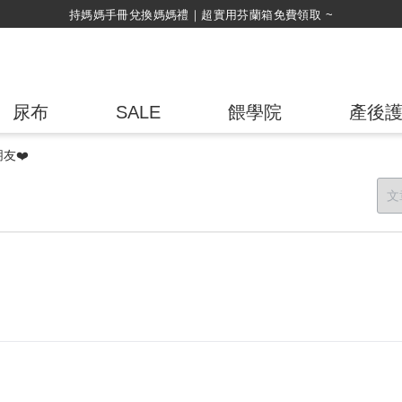
持媽媽手冊兌換媽媽禮｜超實用芬蘭箱免費領取 ~
尿布
SALE
餵學院
產後
友❤️