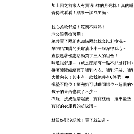
加上因之前家人有買過h牌的月亮枕！真的睡
覺得試看看！結果一試成主顧～
枕心柔軟舒適！涼爽不悶熱！
老公跟我搶著用！
總共買了兩組也加購兩款枕套以利換洗～
剛開始加購的美膚油小小一罐深得我心～
直接趁著優惠活動買了三入的組合！
味道很舒服～（就是壓頭有一點不那麼好用
接著陸陸續續買了哺乳內衣、哺乳洋裝、哺
大推內衣！其中有一款我總共有6件吧！❤️
襯墊不跑位！擠完奶可以瞬間歸位～超讚的?
孩子的東西也買了不少～
衣服、洗奶瓶清潔液、寶寶枕頭、推車坐墊
寶寶的衣服真的超級讚～
材質好到沒話說！買了就知道～