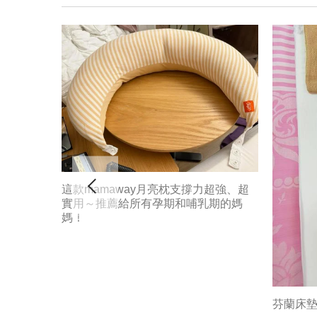
這款mamaway月亮枕支撐力超強、超
實用～推薦給所有孕期和哺乳期的媽
媽！
月亮枕的
芬蘭床