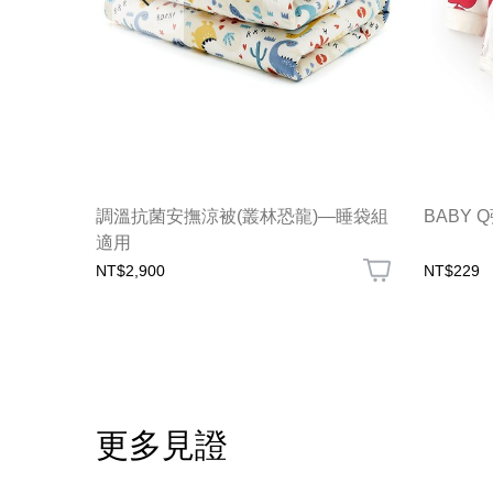
調溫抗菌安撫涼被(叢林恐龍)—睡袋組
BABY
適用
NT$2,900
NT$229
更多見證