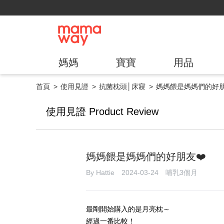
媽媽
寶寶
用品
首頁
使用見證
抗菌枕頭│床寢
媽媽餵是媽媽們的好朋
使用見證 Product Review
媽媽餵是媽媽們的好朋友❤️
By Hattie 2024-03-24 哺乳3個月
最剛開始購入的是月亮枕～
經過一番比較！