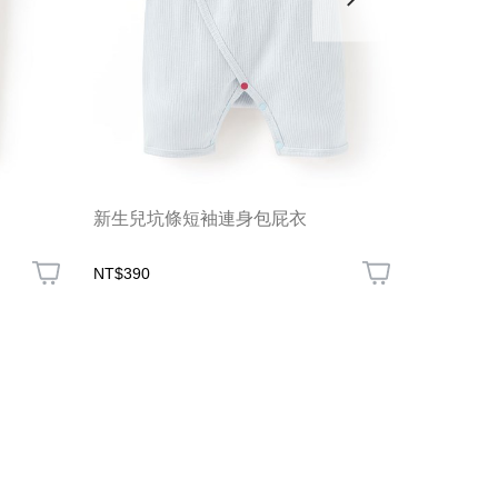
新生兒坑條短袖連身包屁衣
BABY
妮與貓
NT$390
NT$590