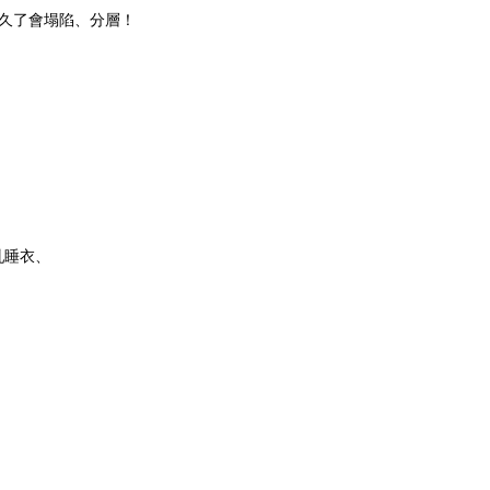
久了會塌陷、分層！
）
乳睡衣、
、