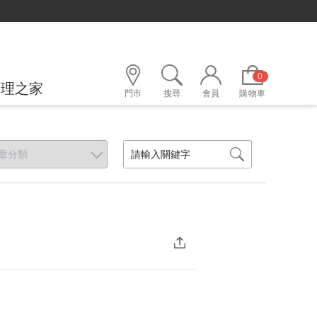
0
護理之家
門市
搜尋
會員
購物車