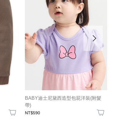
BABY迪士尼黛西造型包屁洋裝(附髮
BABY
帶)
NT$590
NT$390