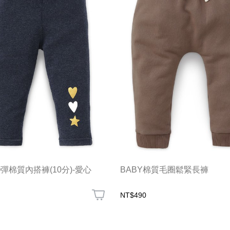
彈棉質內搭褲(10分)-愛心
BABY棉質毛圈鬆緊長褲
NT$490