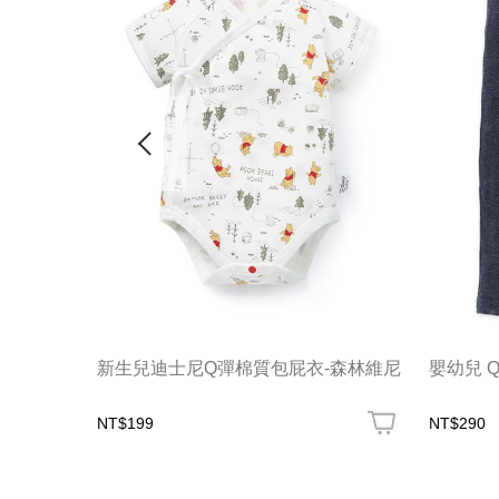
新生兒迪士尼Q彈棉質包屁衣-森林維尼
嬰幼兒 Q
NT$199
NT$290