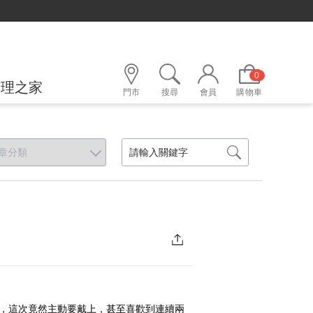
0
護理之家
門市
搜尋
會員
購物車
，這次竟然主動要戴上，甚至喜歡到連續兩