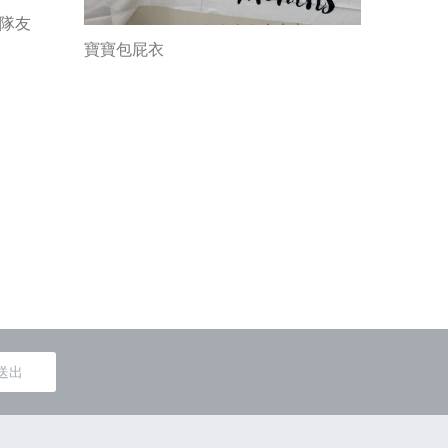
神隊友
寶寶包屁衣
包屁衣&
送出