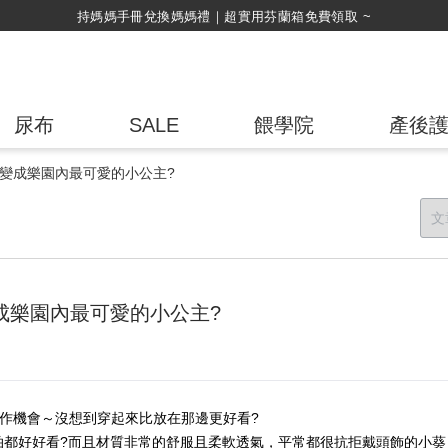
持媽媽手冊兌換媽媽禮｜超實用芬蘭箱免費領取 ~
尿布
SALE
餵學院
產後
上變成樂園內最可愛的小公主?
變成樂園內最可愛的小公主?
合作機會～沒想到穿起來比放在那邊更好看?
拍都好好看?而且材質非常的舒服且柔軟透氣，平常都很抗拒戴頭飾的小葵