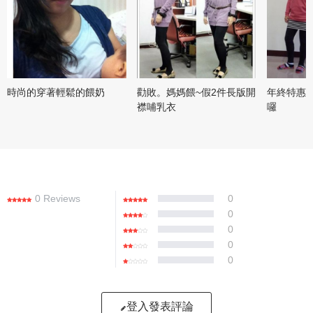
時尚的穿著輕鬆的餵奶
勸敗。媽媽餵~假2件長版開
年終特惠
襟哺乳衣
囉
0 Reviews
0
0
0
0
0
登入發表評論