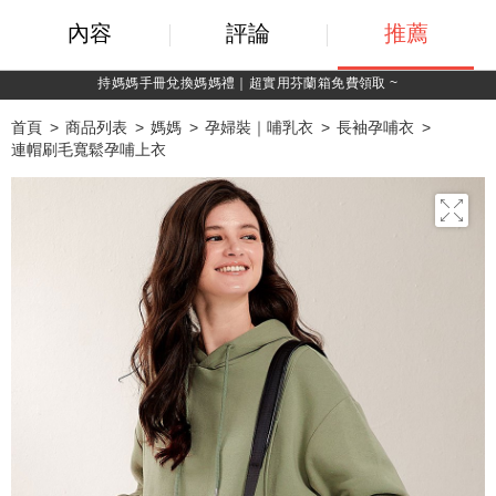
內容
評論
推薦
 ~
綁定LINE好友，500購物金立即折！
首頁
商品列表
媽媽
孕婦裝｜哺乳衣
長袖孕哺衣
連帽刷毛寬鬆孕哺上衣