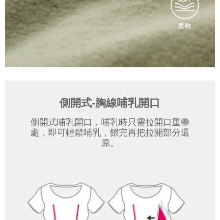
側開式-胸線哺乳開口
側開式哺乳開口，哺乳時只需拉開口重疊
處，即可輕鬆哺乳，餵完再把拉開部分還
原。