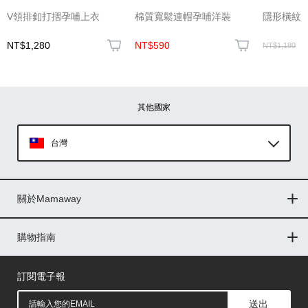
(圖片格式限jpg、jpeg)
V領排釦打摺孕哺上衣
棉質寬鬆連帽孕哺洋裝
隱形橫紋
NT$1,280
NT$590
NT$1,180
圖片上傳
圖片上傳
圖片上傳
圖片上傳
圖片上傳
其他國家
台灣
Global
關於Mamaway
印尼
門市據點
最新消息
品牌故事
人力招募
媒體花絮
隱私權聲明
CSR企業社會責任
菲律賓
購物指南
購物常見問題
退換貨問題
儲值金使用條款
購買儲值金
發票問題
會員權益
線上留言
吸乳器-免費體驗
馬來西亞
訂閱電子報
送出