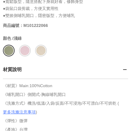
●寬鬆版型，隨意搭配下身就好看，修飾身型
●袋鼠口袋剪裁，方便又實用性
●雙掀側哺乳開口，隱密版型，方便哺乳
商品編號：M101222066
顏色 /
淺綠
材質說明
《材質》Main:100%Cotton
《哺乳開口》側開式-胸線哺乳開口
《洗滌方式》機洗/低溫/入袋/反面/不可浸泡/不可漂白/不可烘乾 (
更多洗滌注意事項
)
《彈性》微彈
《產地》台灣