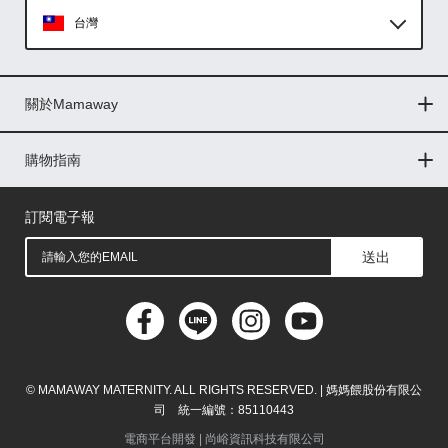
台灣
Global
關於Mamaway
印尼
門市據點
最新消息
品牌故事
人力招募
媒體花絮
隱私權聲明
CSR企業社會責任
菲律賓
購物指南
購物常見問題
退換貨問題
儲值金使用條款
購買儲值金
發票問題
會員權益
線上留言
吸乳器-免費體驗
馬來西亞
訂閱電子報
送出
© MAMAWAY MATERNITY. ALL RIGHTS RESERVED. | 媽媽餵股份有限公
司 統一編號：85110443
電商平台開發 |
尚峪資訊科技有限公司