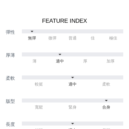
FEATURE INDEX
無彈
微彈
普通
佳
極佳
薄
適中
厚
加厚
較挺
適中
柔軟
寬鬆
緊身
合身