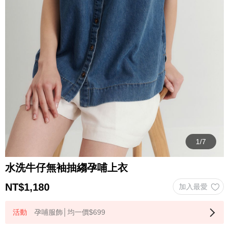
水洗牛仔無袖抽縐孕哺上衣
NT$
1,180
孕哺服飾│均一價$699