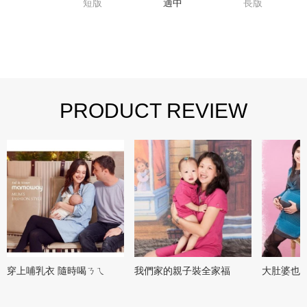
短版
適中
長版
PRODUCT REVIEW
穿上哺乳衣 隨時喝ㄋㄟ
我們家的親子裝全家福
大肚婆也