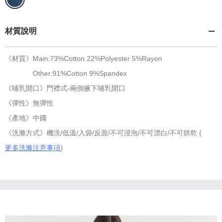
材質說明
《材質》Main:73%Cotton 22%Polyester 5%Rayon
Other:91%Cotton 9%Spandex
《哺乳開口》門襟式-兩側腋下哺乳開口
《彈性》無彈性
《產地》中國
《洗滌方式》機洗/低溫/入袋/反面/不可浸泡/不可漂白/不可烘乾 (
更多洗滌注意事項
)