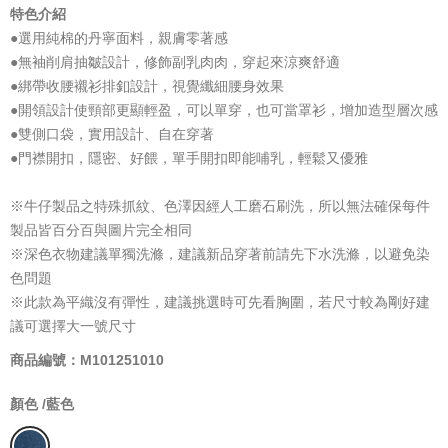
特色介紹
●選用純棉的丹寧面料，親膚零著感
●無袖削肩抽皺設計，修飾副乳肉肉，穿起來涼爽舒適
●綁帶收腰襯衫排釦設計，視覺纖細腰身效果
●開領設計使頸部更顯輕盈，可以單穿，也可當罩衫，增加造型層次感
●雙側口袋，實用設計、自在穿著
●門襟開扣，隱密、好餵，單手開扣即能哺乳，輕鬆又優雅
※牛仔製品之特殊抓紋、色澤因經人工磨石刷洗，所以無法確保每件
製品皆百分百與圖片完全相同
※深色衣物建議單獨洗滌，建議新品穿著前請先下水洗滌，以避免染
色問題
※此款為平織沒有彈性，建議挑選時可先看胸圍，若尺寸較為剛好建
議可選擇大一號尺寸
商品編號：M101251010
顏色 /
藍色