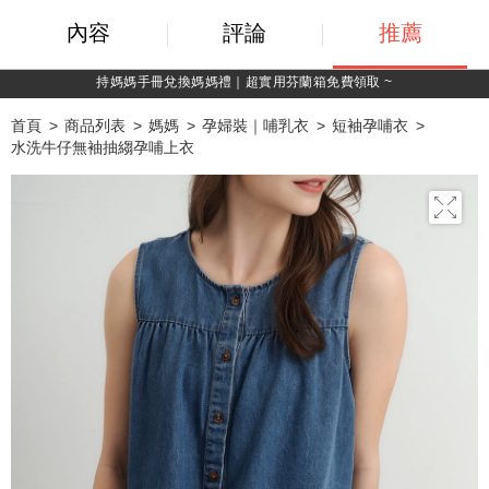
內容
評論
推薦
持媽媽手冊兌換媽媽禮｜超實用芬蘭箱免費領取 ~
首頁
商品列表
媽媽
孕婦裝｜哺乳衣
短袖孕哺衣
水洗牛仔無袖抽縐孕哺上衣