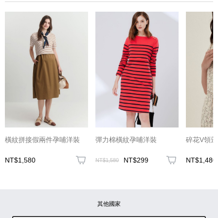
(圖片格式限jpg、jpeg)
橫紋拼接假兩件孕哺洋裝
彈力棉橫紋孕哺洋裝
碎花V領
NT$1,580
NT$299
NT$1,480
NT$1,580
圖片上傳
圖片上傳
圖片上傳
圖片上傳
圖片上傳
其他國家