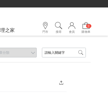
0
護理之家
門市
搜尋
會員
購物車