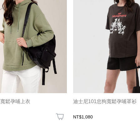
毛寬鬆孕哺上衣
迪士尼101忠狗寬鬆孕哺罩衫
NT$1,080