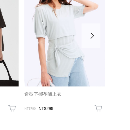
造型下擺孕哺上衣
迪士尼米
NT$299
N
NT$790
NT$1,480