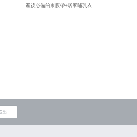
產後必備的束腹帶+居家哺乳衣
穿上舒服
送出