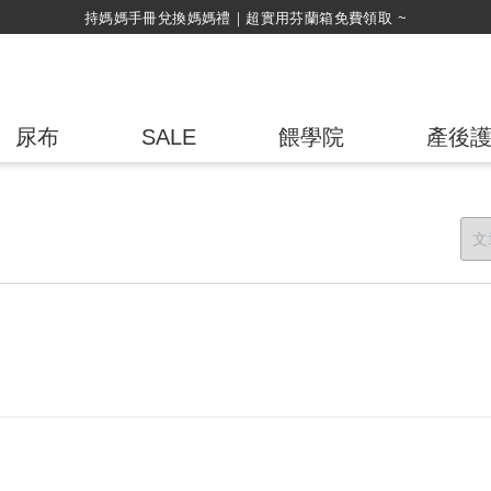
持媽媽手冊兌換媽媽禮｜超實用芬蘭箱免費領取 ~
尿布
SALE
餵學院
產後