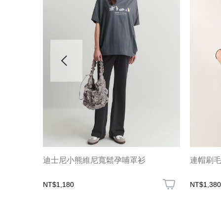
迪士尼小熊維尼寬鬆孕哺罩衫
連帽刷
NT$1,180
NT$1,380