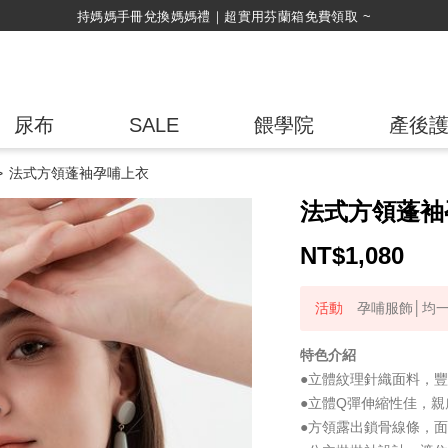
綁
尿布
SALE
餵學院
產後
法式方領蓬袖孕哺上衣
法式方領蓬袖
NT$
1,080
孕哺服飾│均一
特色介紹
●立體紋理針織面料，
●立體Q彈伸縮性佳，親
●方領露出鎖骨線條，