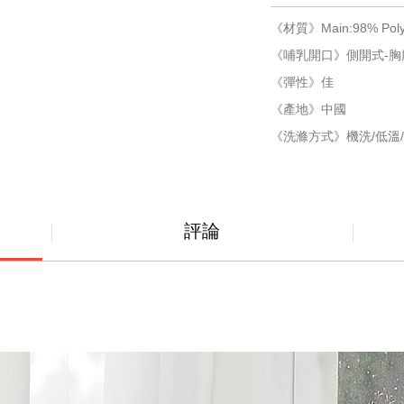
《材質》Main:98% Polye
《哺乳開口》側開式-胸
《彈性》佳
《產地》中國
《洗滌方式》機洗/低溫/
評論