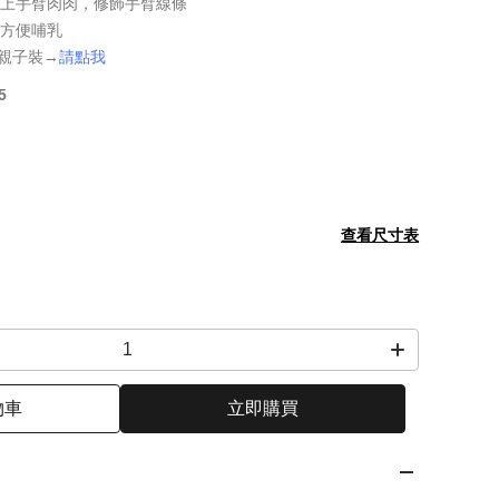
住上手臂肉肉，修飾手臂線條
，方便哺乳
搭配親子裝→
請點我
5
查看尺寸表
物車
立即購買