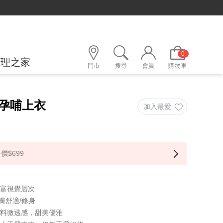
定LINE好友，500購物金立即折！
0
護理之家
門市
搜尋
會員
購物車
孕哺上衣
價$699
豐富視覺層次
膚舒適/修身
面料微透感，甜美優雅