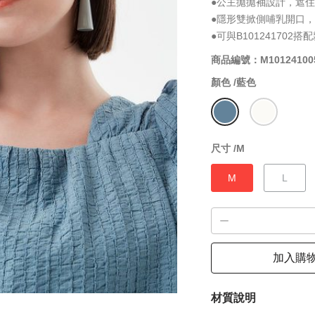
●公主拋拋袖設計，遮
●隱形雙掀側哺乳開口
●可與B101241702
商品編號：M10124100
顏色 /
藍色
尺寸 /
M
M
L
加入購
材質說明