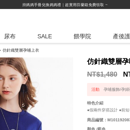
尿布
SALE
餵學院
產後
仿針織雙層孕哺上衣
仿針織雙層孕
NT$1,480
N
孕哺服飾/孕婦褲
特色介紹
●假兩件穿搭設計 ●前
商品編號：M10119208
顏色 /
藍色