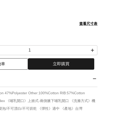
查看尺寸表
物車
立即購買
47%Polyester Other:100%Cotton RIB:57%Cotton
%Spandex 《哺乳開口》上掀式-兩側腋下哺乳開口 《洗滌方式》機
可浸泡/不可漂白/不可烘乾 《彈性》適中 《產地》台灣