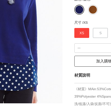
尺寸 /
XS
XS
S
加入購
材質說明
《材質》MAin:53%Cotton 
39%Polyester 4
洗/低溫/入袋/反面/不