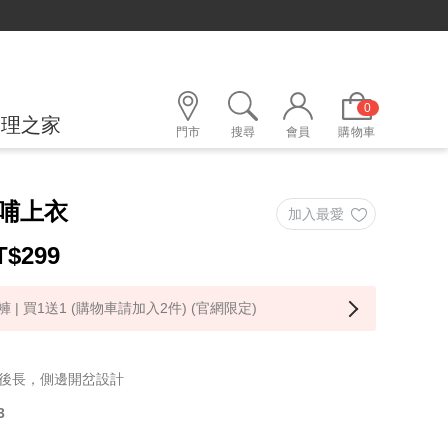
綁定LINE好友，500購物金立即折！
0
護理之家
門市
搜尋
會員
購物車
哺上衣
T$
299
 | 買1送1 (購物車請加入2件) (官網限定)
短後長，側邊開岔設計
3