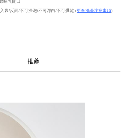
線哺乳開口
入袋/反面/不可浸泡/不可漂白/不可烘乾 (
更多洗滌注意事項
)
推薦