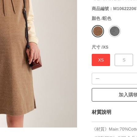
商品編號：M10622206
顏色 /
駝色
尺寸 /
XS
XS
S
加入購
材質說明
《材質》Main:70%Cotton 