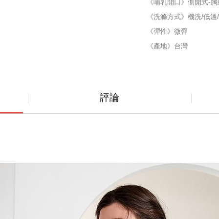
《哺乳開口》側開式-胸
《洗滌方式》機洗/低溫/
《彈性》微彈
《產地》台灣
評論