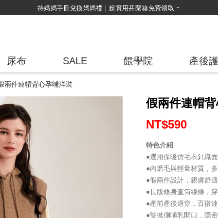
綁
尿布
SALE
餵學院
產後
假兩件連帽背心孕哺洋裝
假兩件連帽背
NT$
590
特色介紹
●選用保暖仿毛衣針織
●內磨毛與輕量材質，
●假兩件設計，親膚舒
●長版修身直筒線條，
●產前產後適穿，百搭
●雙掀側哺乳開口，隱