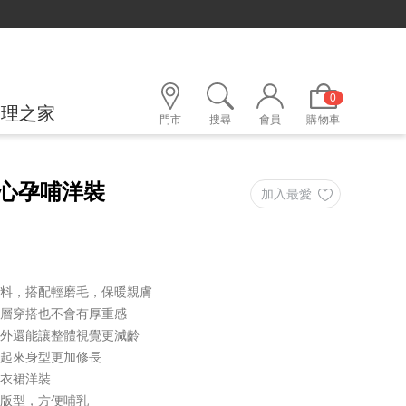
定LINE好友，500購物金立即折！
0
護理之家
門市
搜尋
會員
購物車
心孕哺洋裝
面料，搭配輕磨毛，保暖親膚
多層穿搭也不會有厚重感
適外還能讓整體視覺更減齡
穿起來身型更加修長
連衣裙洋裝
密版型，方便哺乳