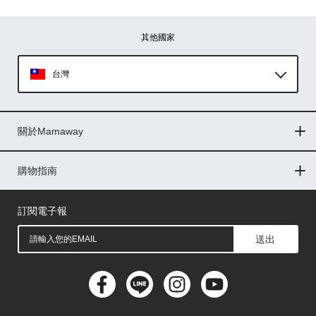
其他國家
台灣
Global
關於Mamaway
印尼
門市據點
最新消息
品牌故事
人力招募
媒體花絮
隱私權聲明
CSR企業社會責任
菲律賓
購物指南
購物常見問題
退換貨問題
儲值金使用條款
購買儲值金
發票問題
會員權益
線上留言
吸乳器-免費體驗
馬來西亞
訂閱電子報
送出