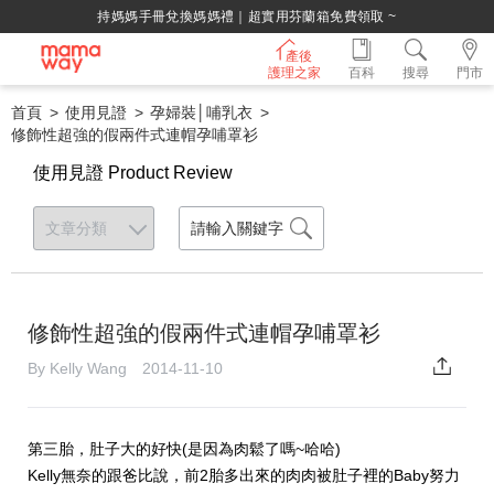
持媽媽手冊兌換媽媽禮｜超實用芬蘭箱免費領取 ~
產後
護理之家
百科
搜尋
門市
首頁
使用見證
孕婦裝│哺乳衣
修飾性超強的假兩件式連帽孕哺罩衫
使用見證 Product Review
修飾性超強的假兩件式連帽孕哺罩衫
By Kelly Wang 2014-11-10
第三胎，肚子大的好快(是因為肉鬆了嗎~哈哈)
Kelly無奈的跟爸比說，前2胎多出來的肉肉被肚子裡的Baby努力