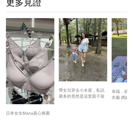
更多見證
帶女兒穿去小木屋，私訊
幸福，就是
最多的竟然是這套親子裝
衣服 媽媽
日本女生Mana真心推薦