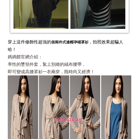
穿上這件修飾性超強的
，拍照效果超騙人
假兩件式連帽孕哺罩衫
哈！
媽媽餵官網介紹：
率性的墜領外套，紮上別緻的絨布腰帶，
即可變成高腰罩衫一衣兩穿，既時尚又經濟！