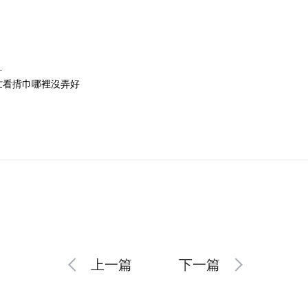
…
忙看揹巾哪裡沒弄好
上一篇
下一篇