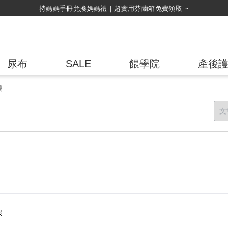
持媽媽手冊兌換媽媽禮｜超實用芬蘭箱免費領取 ~
尿布
SALE
餵學院
產後
餵
餵