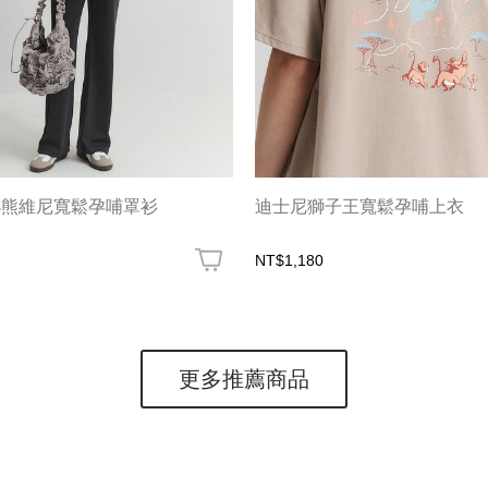
小熊維尼寬鬆孕哺罩衫
迪士尼獅子王寬鬆孕哺上衣
NT$1,180
更多推薦商品