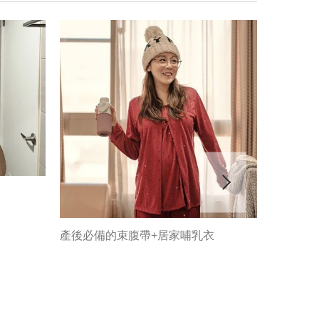
產後必備的束腹帶+居家哺乳衣
穿上舒服