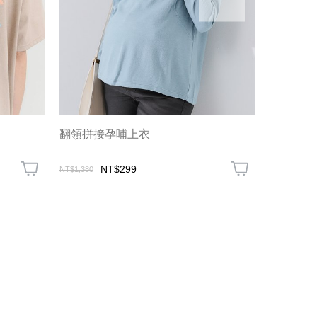
翻領拼接孕哺上衣
假兩件式
NT$299
NT$1,680
NT$1,380