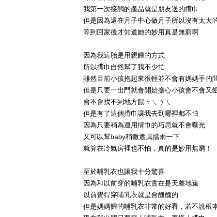
我第一次接觸的產品就是朋友送的揹巾
但是因為還在月子中心做月子所以沒有太大
等到回家後才知道她的妙用真是無窮啊
因為我這胎是用親餵的方式
所以揹巾自然幫了我不少忙
雖然目前小孩抱起來很輕並不會有媽媽手的
但是只要一出門就會開始擔心小孩會不會又
會不會找不到地方餵ㄋㄟㄋㄟ
但是有了這個揹巾讓我去到哪裡都不怕
因為只要稍為運用揹巾的巧思就不會曝光
又可以幫baby稍微遮風擋雨一下
就算在冷氣房裡也不怕，真的是妙用無窮！
至於哺乳衣也讓我十分驚喜
因為和以前穿的哺乳衣實在是天差地遠
以前覺得穿哺乳衣就是會醜醜的
但是媽媽餵的哺乳衣非常的好看，若不說根