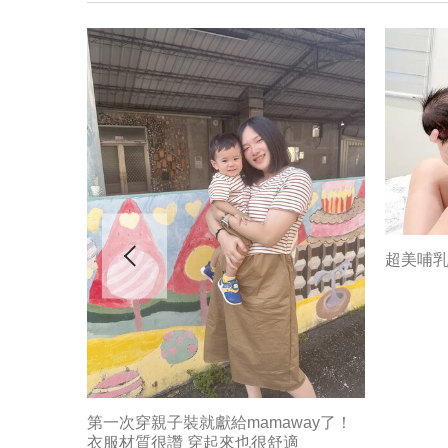
超美哺
第一次穿親子裝就獻給mamaway了！
衣服材質很讚 穿起來也很舒適