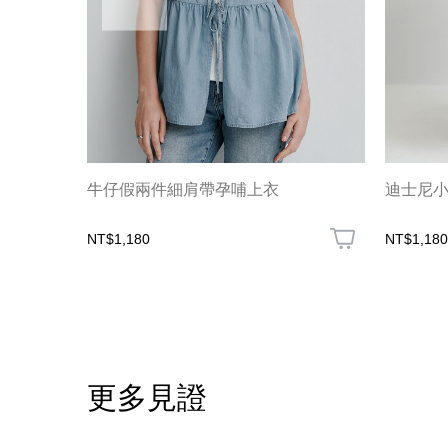
牛仔假兩件細肩帶孕哺上衣
迪士尼
NT$1,180
NT$1,180
更多見證