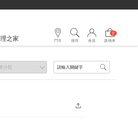
0
護理之家
門市
搜尋
會員
購物車