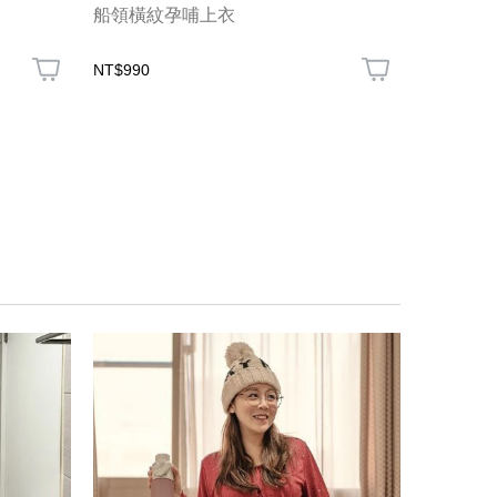
船領橫紋孕哺上衣
碎花V領
NT$990
NT$1,480