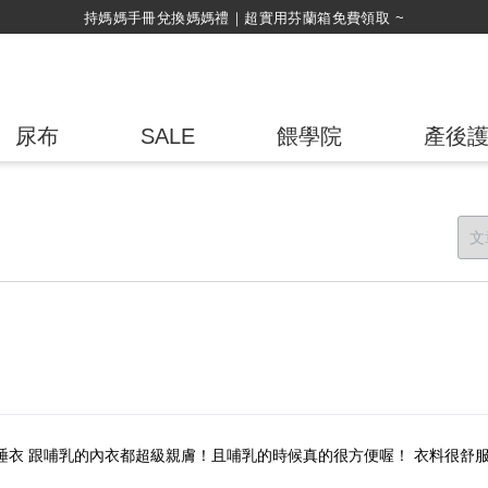
持媽媽手冊兌換媽媽禮｜超實用芬蘭箱免費領取 ~
尿布
SALE
餵學院
產後
睡衣 跟哺乳的內衣都超級親膚！且哺乳的時候真的很方便喔！ 衣料很舒