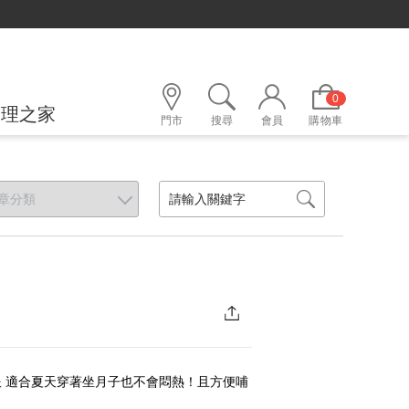
0
護理之家
門市
搜尋
會員
購物車
服 適合夏天穿著坐月子也不會悶熱！且方便哺