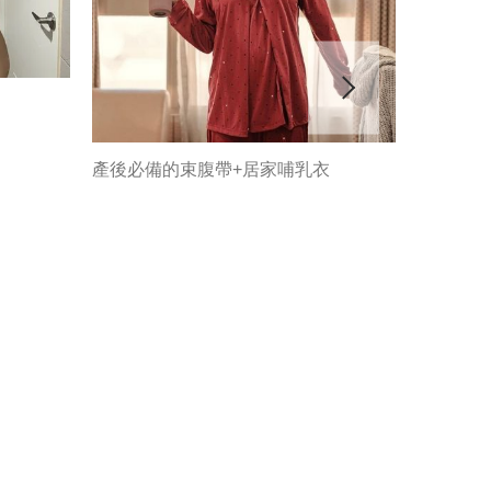
產後必備的束腹帶+居家哺乳衣
穿上舒服