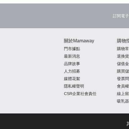
訂閱電子
關於Mamaway
購物
門市據點
購物常
最新消息
退換貨
品牌故事
儲值金
人力招募
購買儲
媒體花絮
發票問
隱私權聲明
會員權
CSR企業社會責任
線上留
吸乳器