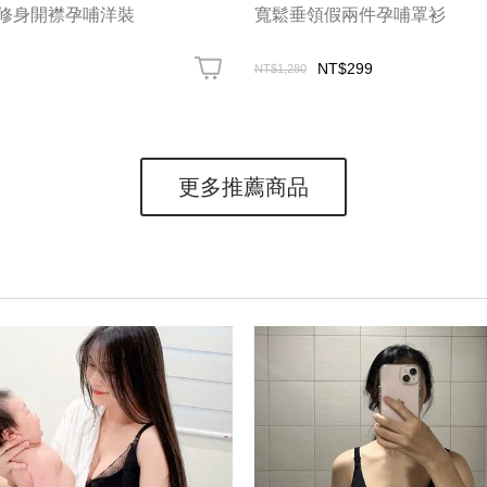
修身開襟孕哺洋裝
寬鬆垂領假兩件孕哺罩衫
NT$299
NT$1,280
更多推薦商品