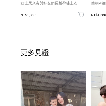
迪士尼米奇與好友們長版孕哺上衣
簡約V領
NT$1,380
NT$1,280
更多見證