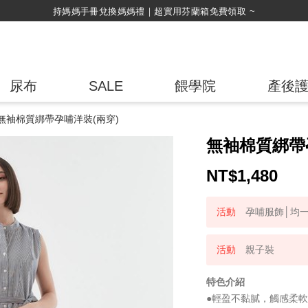
持媽媽手冊兌換媽媽禮｜超實用芬蘭箱免費領取 ~
尿布
SALE
餵學院
產後
無袖棉質綁帶孕哺洋裝(兩穿)
無袖棉質綁帶
NT$
1,480
孕哺服飾│均一
親子裝
特色介紹
●輕盈不黏膩，觸感柔