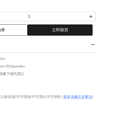
物車
立即購買
ton
 8%Spandex
兩側腋下哺乳開口
入袋/反面/不可浸泡/不可漂白/不可烘乾 (
更多洗滌注意事項
)