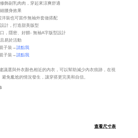
，修飾副乳肉肉，穿起來涼爽舒適
纖細腰身效果
穿當洋裝也可當作無袖外套做搭配
裙設計，打造甜美版型
口，隱密、好餵- 無袖A字版型設計
感且易於活動
搭配親子裝→
請點我
搭配親子裝→
請點我
，建議選與外衣顏色相近的內衣，可以幫助減少內衣痕跡，在視
，避免尷尬的情況發生，讓穿搭更完美和自信。
6
查看尺寸表