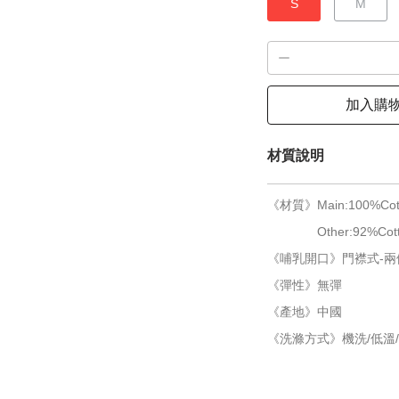
S
M
加入購
材質說明
《材質》Main:100%Cot
Other:92%Cotton
《哺乳開口》門襟式-
《彈性》無彈
《產地》中國
《洗滌方式》機洗/低溫/