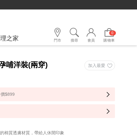
0
護理之家
門市
搜尋
會員
購物車
孕哺洋裝(兩穿)
價$899
軟的棉質透膚材質，帶給人休閒印象