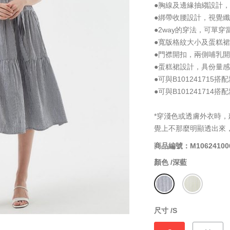
●胸線及邊緣抽縐設計
●綁帶收腰設計，視覺
●2way的穿法，可單
●寬版格紋大小及蛋糕
●門襟開扣，兩側哺乳開
●蛋糕裙設計，具份量
●可與B101241715
●可與B101241714
*穿淺色或透膚外衣時
覺上不那麼明顯透出來
商品編號：M10624100
顏色 /
深藍
尺寸 /
S