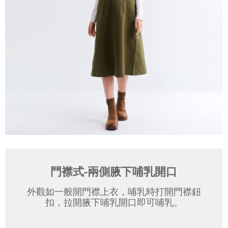
門襟式-兩側腋下哺乳開口
外觀如一般開門襟上衣，哺乳時打開門襟鈕
扣，拉開腋下哺乳開口即可哺乳。