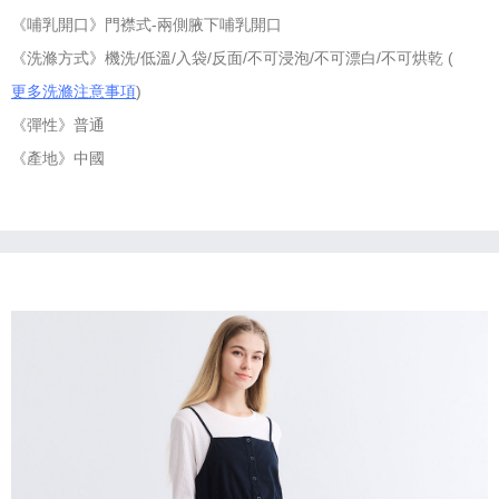
《哺乳開口》門襟式-兩側腋下哺乳開口
《洗滌方式》機洗/低溫/入袋/反面/不可浸泡/不可漂白/不可烘乾 (
更多洗滌注意事項
)
《彈性》普通
《產地》中國