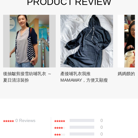
PRODUCT REVIEW
後抽皺剪接雪紡哺乳衣 ～
產後哺乳衣我推
媽媽餵的
夏日清涼裝扮
MAMAWAY，方便又顯瘦
0 Reviews
0
0
0