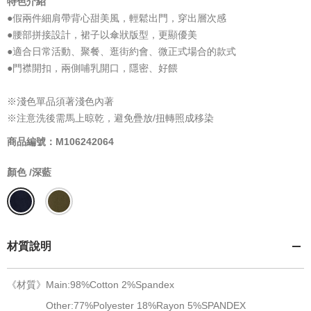
特色介紹
●假兩件細肩帶背心甜美風，輕鬆出門，穿出層次感
●腰部拼接設計，裙子以傘狀版型，更顯優美
●適合日常活動、聚餐、逛街約會、微正式場合的款式
●門襟開扣，兩側哺乳開口，隱密、好餵
※淺色單品須著淺色內著
※注意洗後需馬上晾乾，避免疊放/扭轉照成移染
商品編號：M106242064
顏色 /
深藍
材質說明
《材質》Main:98%Cotton 2%Spandex
Other:77%Polyester 18%Rayon 5%SPANDEX