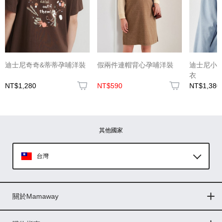
(圖片格式限jpg、jpeg)
迪士尼奇奇&蒂蒂孕哺洋裝
假兩件連帽背心孕哺洋裝
迪士尼小
衣
NT$1,280
NT$590
NT$1,380
圖片上傳
圖片上傳
圖片上傳
圖片上傳
圖片上傳
其他國家
台灣
Global
關於Mamaway
印尼
門市據點
最新消息
品牌故事
人力招募
媒體花絮
隱私權聲明
CSR企業社會責任
菲律賓