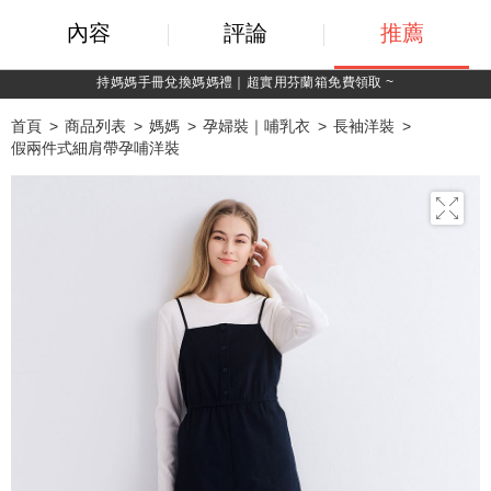
內容
評論
推薦
持媽媽手冊兌換媽媽禮｜超實用芬蘭箱免費領取 ~
首頁
商品列表
媽媽
孕婦裝｜哺乳衣
長袖洋裝
假兩件式細肩帶孕哺洋裝