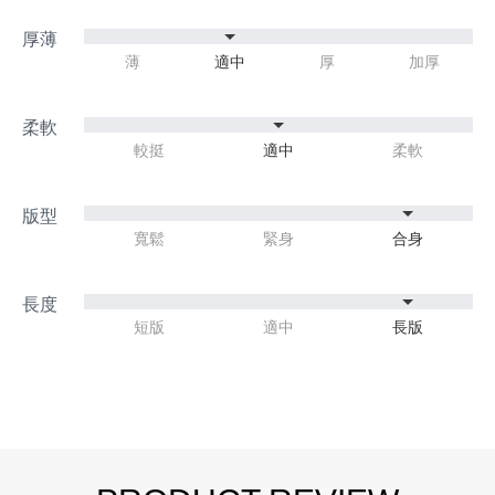
薄
適中
厚
加厚
較挺
適中
柔軟
寬鬆
緊身
合身
短版
適中
長版