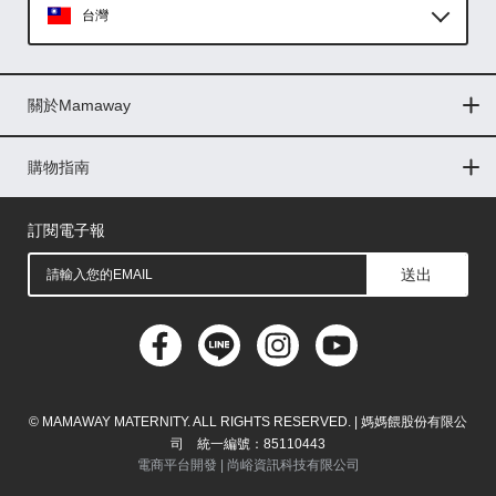
台灣
Global
關於Mamaway
印尼
門市據點
最新消息
品牌故事
人力招募
媒體花絮
隱私權聲明
CSR企業社會責任
菲律賓
購物指南
購物常見問題
退換貨問題
儲值金使用條款
購買儲值金
發票問題
會員權益
線上留言
吸乳器-免費體驗
馬來西亞
訂閱電子報
送出
© MAMAWAY MATERNITY. ALL RIGHTS RESERVED. | 媽媽餵股份有限公
司 統一編號：85110443
電商平台開發 |
尚峪資訊科技有限公司