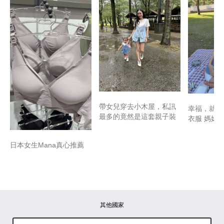
帶女兒穿去小木屋，私訊
幸福，就是
最多的竟然是這套親子裝
衣服 媽媽
日本女生Mana真心推薦
其他國家