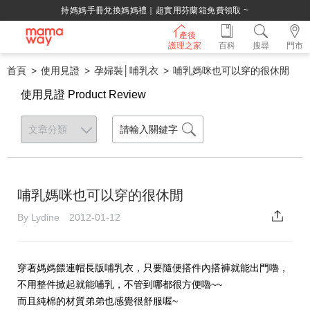
持媽媽手冊兌換媽媽禮｜超實用芬蘭箱免費領取 ~
產後
護理之家
百科
搜尋
門市
首頁
使用見證
孕婦裝│哺乳衣
哺乳媽咪也可以穿的很休閒
使用見證 Product Review
哺乳媽咪也可以穿的很休閒
By Lydine 2012-01-12
穿著媽媽餵連帽長版哺乳衣，只要隨便搭件內搭褲就能出門嚕，
不用整件掀起就能哺乳，不管到哪都很方便嚕~~
而且純棉的材質弟弟也感覺很舒服喔~