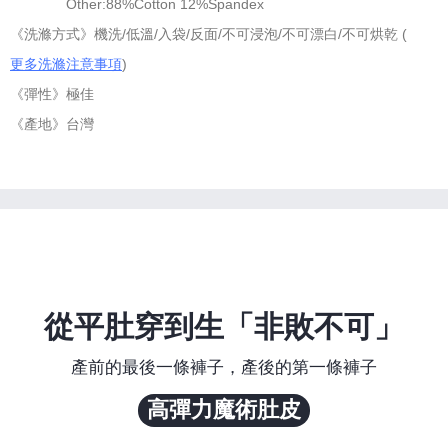
Other:88%Cotton 12%Spandex
《洗滌方式》機洗/低溫/入袋/反面/不可浸泡/不可漂白/不可烘乾 (
更多洗滌注意事項
)
《彈性》極佳
《產地》台灣
從平肚穿到生「非敗不可」
產前的最後一條褲子，產後的第一條褲子
高彈力魔術肚皮