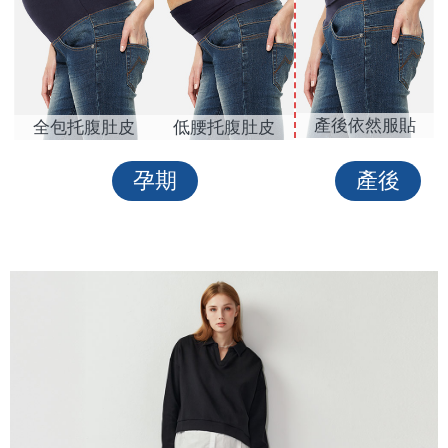
產後依然服貼
全包托腹肚皮
低腰托腹肚皮
孕期
產後