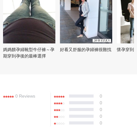
媽媽餵孕婦靴型牛仔褲～孕
好看又舒服的孕婦褲很難找
懷孕穿到
期穿到孕後的最棒選擇
0 Reviews
0
0
0
0
0