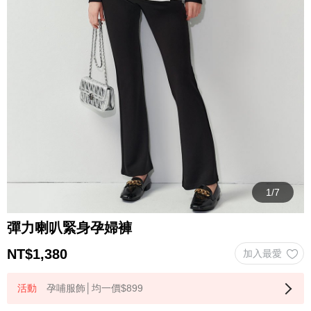
彈力喇叭緊身孕婦褲
NT$
1,380
孕哺服飾│均一價$899