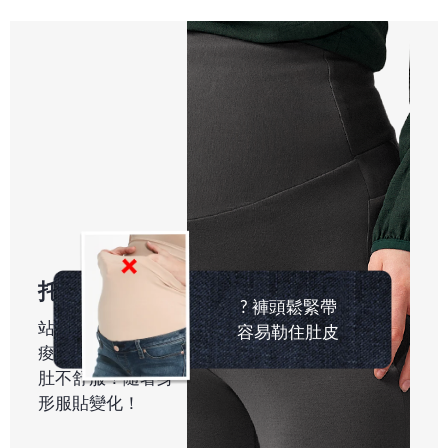
托腹舒壓
? 褲頭鬆緊帶
站立時托腹不腰
容易勒住肚皮
痠，坐下時不會卡
肚不舒服！隨著身
形服貼變化！