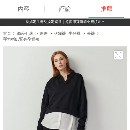
內容
評論
推薦
綁定LINE好友，500購物金立即折！
首頁
商品列表
媽媽
孕婦褲│牛仔褲
長褲
彈力喇叭緊身孕婦褲