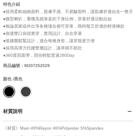
特色介紹
●採用柔軟細緻面料，親膚手感、不易皺面料，讓肌膚舒適自在一整天
●微型喇叭，重獲高挑筆直的下身比例，穿著舒適活動自如
●無論居家或外出等各種場合都可穿著，既時髦又舒適的輕便褲款
●側邊雙口袋很實穿，實用設計、自在穿著
●後腰圍鬆緊設計，適合每種身形，讓穿脫更方便
●採用高彈力托腰雙層設計，讓孕期不勒肚
●360度四面彈，陪你輕鬆度過280Day
商品編號：M207252529
顏色 /
黑色
材質說明
《材質》Main:49%Rayon 46%Polyester 5%Spandex