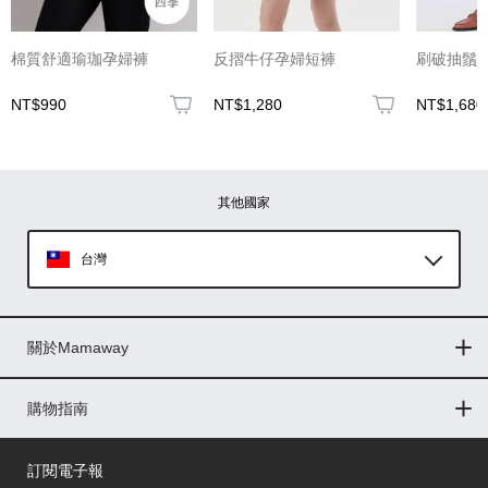
(圖片格式限jpg、jpeg)
棉質舒適瑜珈孕婦褲
反摺牛仔孕婦短褲
刷破抽鬚
NT$990
NT$1,280
NT$1,680
圖片上傳
圖片上傳
圖片上傳
圖片上傳
圖片上傳
其他國家
台灣
Global
關於Mamaway
印尼
門市據點
最新消息
品牌故事
人力招募
媒體花絮
隱私權聲明
CSR企業社會責任
菲律賓
購物指南
購物常見問題
退換貨問題
儲值金使用條款
購買儲值金
發票問題
會員權益
線上留言
吸乳器-免費體驗
馬來西亞
訂閱電子報