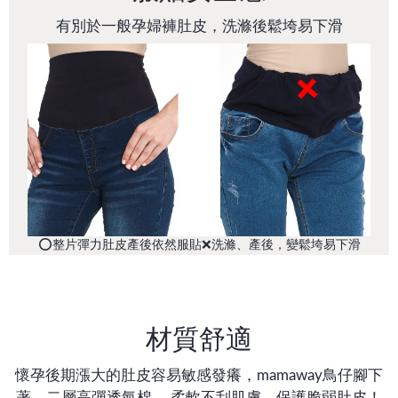
有別於一般孕婦褲肚皮，洗滌後鬆垮易下滑
⭕整片彈力肚皮產後依然服貼
❌洗滌、產後，變鬆垮易下滑
材質舒適
懷孕後期漲大的肚皮容易敏感發癢，mamaway鳥仔腳下
著，二層高彈透氣棉， 柔軟不刮肌膚，保護脆弱肚皮！