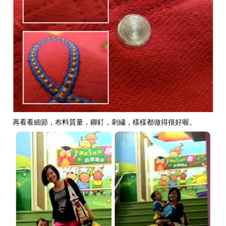
再看看細節
，布料質量，鉚釘，刺繡，樣樣都做得很好喔。