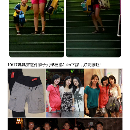
10/17媽媽穿這件褲子到學校接Juko下課，好亮眼喔!