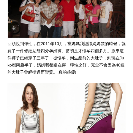
回頭說到彈性
，在2011年10月，當媽媽我認識媽媽餵的時候，就
買了
一件
條紋貼袋四分孕婦褲
。當初是
才
懷孕四個多月
。原來這
件褲子已經穿了三年了，從懷孕，到生產前的
大肚子
，到現在Ju
ko都兩歲半了，媽媽我都還在穿，彈性之好，完全不會因為40週
的大肚子曾經撐過而變質。 真的很優!