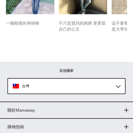
一條顯瘦的孕婦褲
不只是寶貝的媽媽 更要當
這不要看肚
自己的公主
是大學生lo
其他國家
台灣
Global
關於Mamaway
印尼
門市據點
最新消息
品牌故事
人力招募
媒體花絮
隱私權聲明
CSR企業社會責任
菲律賓
購物指南