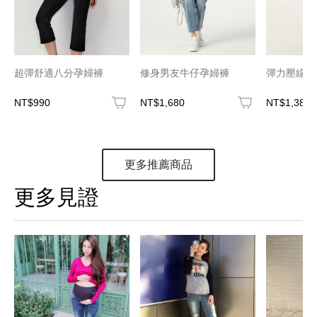
超彈舒適八分孕婦褲
修身男友牛仔孕婦褲
彈力壓線上
NT$990
NT$1,680
NT$1,380
更多推薦商品
更多見證