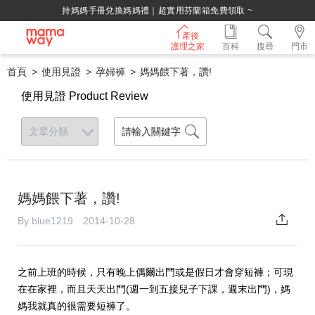
持媽媽手冊兌換媽媽禮｜超實用芬蘭箱免費領取 ~
產後
護理之家
百科
搜尋
門市
首頁
使用見證
孕婦褲
媽媽餵下著，讚!
使用見證 Product Review
媽媽餵下著，讚!
By blue1219 2014-10-28
之前上班的時候，只有晚上偶爾出門或是假日才會穿短褲；可現
在在家裡，而且天天出門(週一到五接兒子下課，週末出門)，媽
媽我就真的很需要短褲了。