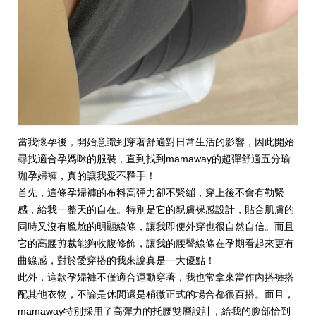
當我懷孕後，開始意識到穿著舒適對日常生活的影響，因此開始
尋找適合孕媽咪的服裝，直到找到mamaway的超彈舒適五分瑜
珈孕婦褲，真的讓我愛不釋手！
首先，這條孕婦褲的布料高彈力卻不緊繃，穿上後不會有勒緊
感，給我一整天的自在。特別是它的親膚裸感設計，貼合肌膚的
同時又沒有尷尬的明顯線條，讓我即便外穿也很自然自信。而且
它的高腰剪裁能夠收腹修飾，讓我的腰臀線條在孕期看起來更有
曲線感，對於愛穿搭的我來說真是一大優點！
此外，這款孕婦褲不僅適合運動穿著，我也常拿來當作內搭褲搭
配其他衣物，不論是休閒還是稍微正式的場合都很百搭。而且，
mamaway特別採用了高彈力的托腰雙層設計，給我的腹部恰到