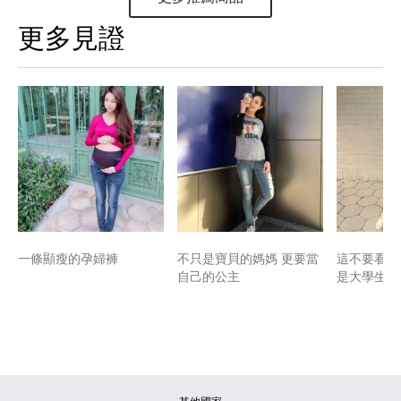
更多見證
一條顯瘦的孕婦褲
不只是寶貝的媽媽 更要當
這不要看肚
自己的公主
是大學生lo