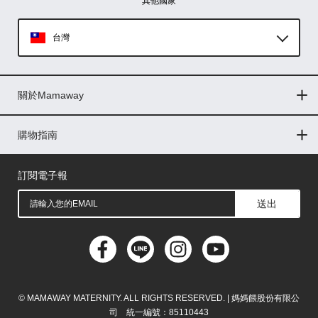
其他國家
台灣
Global
關於Mamaway
印尼
門市據點
最新消息
品牌故事
人力招募
媒體花絮
隱私權聲明
CSR企業社會責任
菲律賓
購物指南
購物常見問題
退換貨問題
儲值金使用條款
購買儲值金
發票問題
會員權益
線上留言
吸乳器-免費體驗
馬來西亞
訂閱電子報
送出
© MAMAWAY MATERNITY. ALL RIGHTS RESERVED. | 媽媽餵股份有限公
司 統一編號：85110443