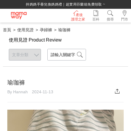
持媽媽手冊兌換媽媽禮｜超實用芬蘭箱免費領取 ~
產後
護理之家
百科
搜尋
門市
首頁
使用見證
孕婦褲
瑜珈褲
使用見證 Product Review
瑜珈褲
By Hannah 2024-11-13