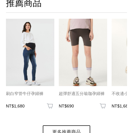
推薦商品
刷白窄管牛仔孕婦褲
超彈舒適五分瑜珈孕婦褲
不收邊小直
NT$1,680
NT$690
NT$1,680
更多推薦商品