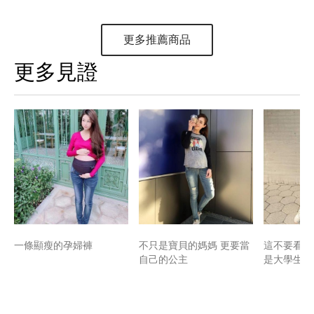
更多推薦商品
更多見證
一條顯瘦的孕婦褲
不只是寶貝的媽媽 更要當
這不要看肚
自己的公主
是大學生lo