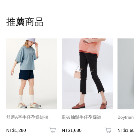
推薦商品
舒適A字牛仔孕婦短褲
刷破抽鬚牛仔孕婦褲
Boyfrie
NT$1,280
NT$1,680
NT$1,680