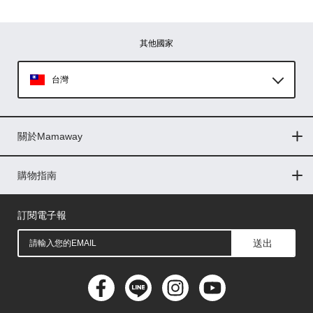
其他國家
台灣
Global
關於Mamaway
印尼
門市據點
最新消息
品牌故事
人力招募
媒體花絮
隱私權聲明
CSR企業社會責任
菲律賓
購物指南
購物常見問題
退換貨問題
儲值金使用條款
購買儲值金
發票問題
會員權益
線上留言
吸乳器-免費體驗
馬來西亞
訂閱電子報
送出