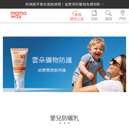
持媽媽手冊兌換媽媽禮｜超實用芬蘭箱免費領取 ~
產後
護理之家
百科
搜尋
門市
嬰兒防曬乳