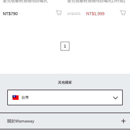
嬰兒低敏輕透物理防曬乳
嬰兒低敏輕透物理防曬乳(3件組)
NT$790
NT$1,999
NT$2370
1
其他國家
台灣
Global
關於Mamaway
印尼
門市據點
最新消息
品牌故事
人力招募
媒體花絮
隱私權聲明
CSR企業社會責任