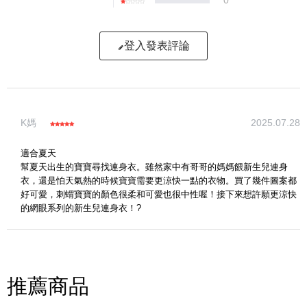
登入發表評論
寫評論
K媽
2025.07.28
請評分：
適合夏天
幫夏天出生的寶寶尋找連身衣。雖然家中有哥哥的媽媽餵新生兒連身
衣，還是怕天氣熱的時候寶寶需要更涼快一點的衣物。買了幾件圖案都
好可愛，刺蝟寶寶的顏色很柔和可愛也很中性喔！接下來想許願更涼快
的網眼系列的新生兒連身衣！?
推薦商品