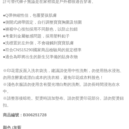
計可替代褲子無論是在家裡或是戶外都很適合穿著。
●Q彈伸縮性佳，包覆嬰孩肌膚
●側開式綁帶固定，自行調整寶寶胸圍及領圍
●褲襠中心按扣採用不同顏色，以防止扣錯
●考量到金屬敏感問題，採用塑料釦子
●洗標置於左外側，不會碰觸到寶寶肌膚
●符合CNS15290國家商品檢驗局的規定標準
●適合為即將出生的新生兒準備的貼身衣物
※印花需反面入洗衣袋洗，建議請使用中性洗劑，勿使用熱水浸泡、
勿用含酵素或漂白成本的洗衣精，避免印花或衣料脫色！
※淺色衣服請勿使用含有螢光增白劑的洗劑。請勿長時間浸泡在水
中。
※請整形後晾乾。熨燙時請加墊布。請勿熨燙印花部分。請勿熨燙鈕
扣。
商品編號：B306251728
顏色 /
灰藍