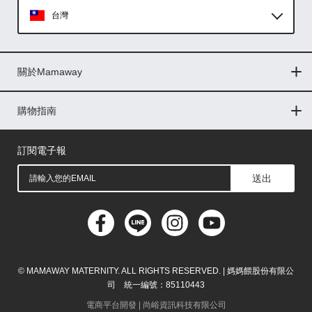
台灣
Global
關於Mamaway
印尼
門市據點
最新消息
品牌故事
人力招募
媒體花絮
隱私權聲明
CSR企業社會責任
菲律賓
購物指南
購物常見問題
退換貨問題
儲值金使用條款
購買儲值金
發票問題
會員權益
線上留言
吸乳器-免費體驗
馬來西亞
訂閱電子報
送出
© MAMAWAY MATERNITY. ALL RIGHTS RESERVED. | 媽媽餵股份有限公
司 統一編號：85110443
電商平台開發 |
尚峪資訊科技有限公司