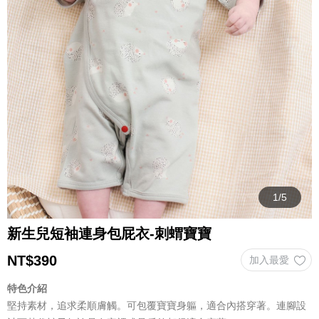
新生兒短袖連身包屁衣-刺蝟寶寶
NT$
390
特色介紹
堅持素材，追求柔順膚觸。可包覆寶寶身軀，適合內搭穿著。連腳設