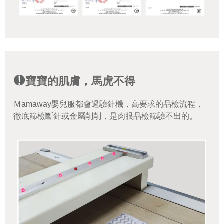
寶寶的肌膚，馬虎不得
Ｍamaway嬰兒服都會過驗針機，高要求的品檢流程，
徹底篩檢斷針或金屬削削，是肉眼品檢篩驗不出的。