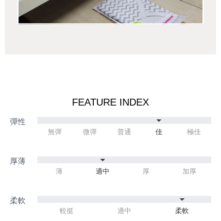
FEATURE INDEX
無彈
微彈
普通
佳
極佳
薄
適中
厚
加厚
較挺
適中
柔軟