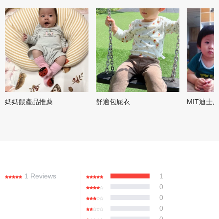
媽媽餵產品推薦
舒適包屁衣
MIT迪士
1 Reviews
1
0
0
0
0