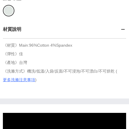
材質說明
《材質》Main:96%Cotton 4%Spandex
《彈性》佳
《產地》台灣
《洗滌方式》機洗/低溫/入袋/反面/不可浸泡/不可漂白/不可烘乾 (
更多洗滌注意事項
)