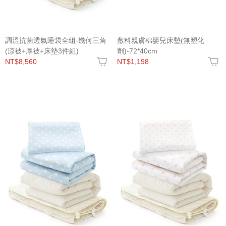
調溫抗菌透氣睡袋全組-幾何三角
敷料親膚棉嬰兒床墊(無塑化
(涼被+厚被+床墊3件組)
劑)-72*40cm
NT$8,560
NT$1,198