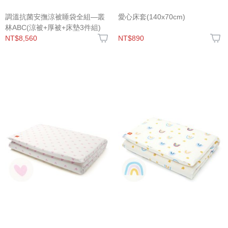
調溫抗菌安撫涼被睡袋全組—叢
愛心床套(140x70cm)
林ABC(涼被+厚被+床墊3件組)
NT$8,560
NT$890