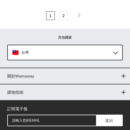
1
2
其他國家
台灣
Global
關於Mamaway
印尼
門市據點
最新消息
品牌故事
人力招募
媒體花絮
隱私權聲明
CSR企業社會責任
菲律賓
購物指南
購物常見問題
退換貨問題
儲值金使用條款
購買儲值金
發票問題
會員權益
線上留言
吸乳器-免費體驗
馬來西亞
訂閱電子報
送出