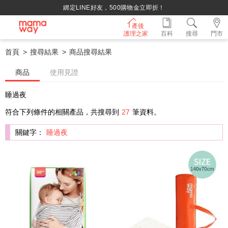
綁定LINE好友，500購物金立即折！
產後
護理之家
百科
搜尋
門市
首頁
搜尋結果
商品搜尋結果
商品
使用見證
睡過夜
符合下列條件的相關產品，共搜尋到
27
筆資料。
關鍵字：
睡過夜