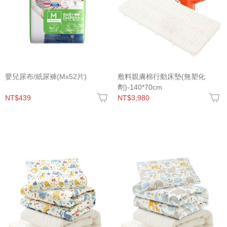
嬰兒尿布/紙尿褲(Mx52片)
敷料親膚棉行動床墊(無塑化
劑)-140*70cm
NT$439
NT$3,980