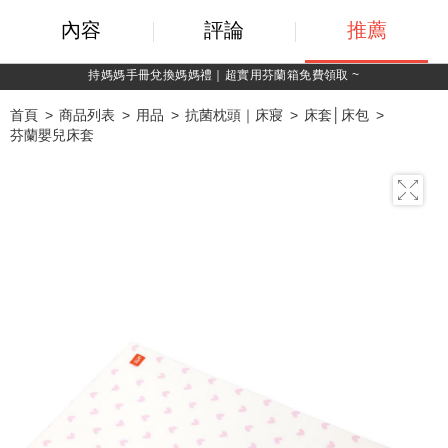
內容
評論
推薦
芬蘭箱免費領取 ~
綁定LINE好友，500
首頁
商品列表
用品
抗菌枕頭｜床寢
床套│床包
芬蘭嬰兒床套