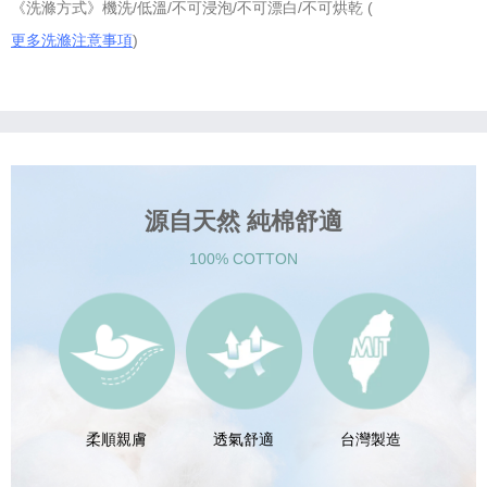
《洗滌方式》機洗/低溫/不可浸泡/不可漂白/不可烘乾 (
更多洗滌注意事項
)
源自天然 純棉舒適
100% COTTON
柔順親膚
透氣舒適
台灣製造