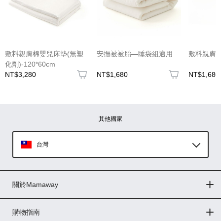
敷料親膚棉嬰兒床墊(無塑
安撫被被胎—睡袋組適用
敷料親膚
化劑)-120*60cm
NT$3,280
NT$1,680
NT$1,680
其他國家
台灣
Global
關於Mamaway
印尼
門市據點
最新消息
品牌故事
人力招募
媒體花絮
隱私權聲明
CSR企業社會責任
菲律賓
購物指南