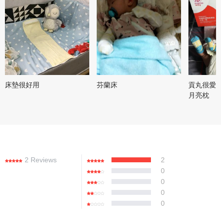
床墊很好用
芬蘭床
貢丸很愛M
月亮枕
2 Reviews
2
0
0
0
0