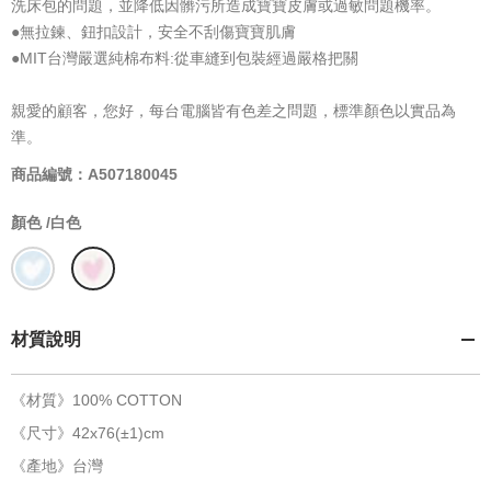
洗床包的問題，並降低因髒污所造成寶寶皮膚或過敏問題機率。
●無拉鍊、鈕扣設計，安全不刮傷寶寶肌膚
●MIT台灣嚴選純棉布料:從車縫到包裝經過嚴格把關
親愛的顧客，您好，每台電腦皆有色差之問題，標準顏色以實品為
準。
商品編號：A507180045
顏色 /
白色
材質說明
《材質》100% COTTON
《尺寸》42x76(±1)cm
《產地》台灣