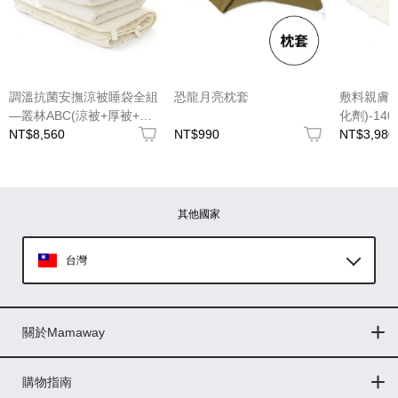
調溫抗菌安撫涼被睡袋全組
恐龍月亮枕套
敷料親膚
—叢林ABC(涼被+厚被+床
化劑)-140
墊3件組)
NT$8,560
NT$990
NT$3,980
其他國家
台灣
Global
關於Mamaway
印尼
門市據點
最新消息
品牌故事
人力招募
媒體花絮
隱私權聲明
CSR企業社會責任
菲律賓
購物指南