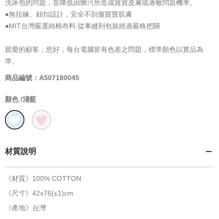
洗床包的問題，並降低因髒污所造成寶寶皮膚或過敏問題機率。
●無拉鍊、鈕扣設計，安全不刮傷寶寶肌膚
●MIT台灣嚴選純棉布料:從車縫到包裝經過嚴格把關
親愛的顧客，您好，每台電腦皆有色差之問題，標準顏色以實品為
準。
商品編號：A507180045
顏色 /
淺藍
材質說明
《材質》100% COTTON
《尺寸》42x76(±1)cm
《產地》台灣