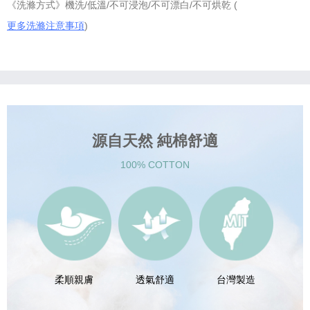
《洗滌方式》機洗/低溫/不可浸泡/不可漂白/不可烘乾 (
更多洗滌注意事項
)
源自天然 純棉舒適
100% COTTON
柔順親膚
透氣舒適
台灣製造