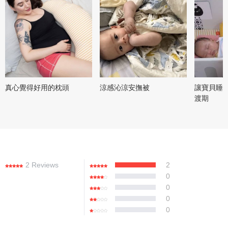
真心覺得好用的枕頭
涼感沁涼安撫被
讓寶貝睡
渡期
2 Reviews
2
0
0
0
0