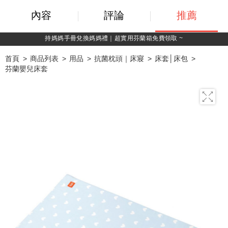
內容
評論
推薦
禮｜超實用芬蘭箱免費領取 ~
綁定LINE好
首頁
商品列表
用品
抗菌枕頭｜床寢
床套│床包
芬蘭嬰兒床套