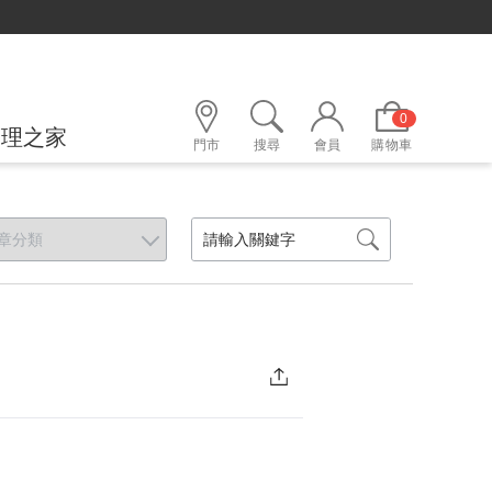
0
護理之家
門市
搜尋
會員
購物車