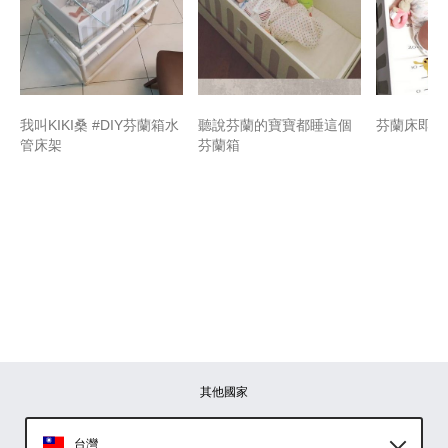
我叫KIKI桑 #DIY芬蘭箱水
聽說芬蘭的寶寶都睡這個
芬蘭床即將
管床架
芬蘭箱
其他國家
台灣