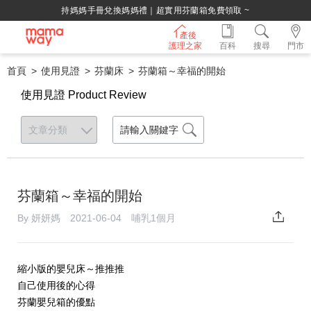
持媽媽手冊兌換媽媽禮｜超實用芬蘭箱免費領取 ~
產後
護理之家
百科
搜尋
門市
首頁
使用見證
芬蘭床
芬蘭箱～幸福的開始
使用見證 Product Review
芬蘭箱～幸福的開始
By 妍妍媽 2021-06-04 哺乳1個月
縮小版的嬰兒床～推推推
自己使用後的心得
芬蘭嬰兒箱的優點