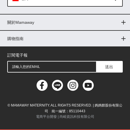
Global
關於Mamaway
印尼
門市據點
最新消息
品牌故事
人力招募
媒體花絮
隱私權聲明
CSR企業社會責任
菲律賓
購物指南
購物常見問題
退換貨問題
儲值金使用條款
購買儲值金
發票問題
會員權益
線上留言
吸乳器-免費體驗
馬來西亞
訂閱電子報
送出
© MAMAWAY MATERNITY. ALL RIGHTS RESERVED. | 媽媽餵股份有限公
司 統一編號：85110443
電商平台開發 |
尚峪資訊科技有限公司