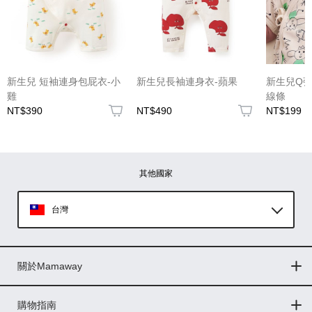
(圖片格式限jpg、jpeg)
新生兒 短袖連身包屁衣-小
新生兒長袖連身衣-蘋果
新生兒Q彈
雞
線條
NT$390
NT$490
NT$199
圖片上傳
圖片上傳
圖片上傳
圖片上傳
圖片上傳
其他國家
台灣
Global
關於Mamaway
印尼
門市據點
最新消息
品牌故事
人力招募
媒體花絮
隱私權聲明
CSR企業社會責任
菲律賓
購物指南