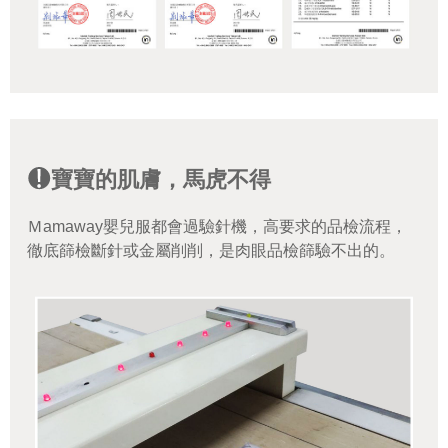
寶寶的肌膚，馬虎不得
Ｍamaway嬰兒服都會過驗針機，高要求的品檢流程，
徹底篩檢斷針或金屬削削，是肉眼品檢篩驗不出的。