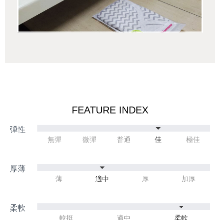
FEATURE INDEX
無彈
微彈
普通
佳
極佳
薄
適中
厚
加厚
較挺
適中
柔軟