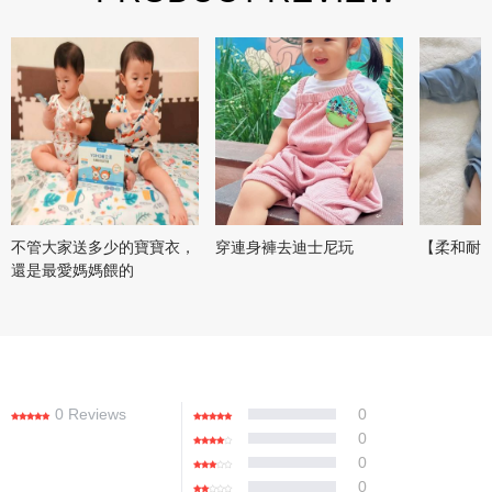
不管大家送多少的寶寶衣，
穿連身褲去迪士尼玩
【柔和耐
還是最愛媽媽餵的
0 Reviews
0
0
0
0