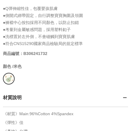
●Q彈伸縮性佳，包覆嬰孩肌膚
●側開式綁帶固定，自行調整寶寶胸圍及領圍
●褲襠中心按扣採用不同顏色，以防止扣錯
●考量到金屬敏感問題，採用塑料釦子
●洗標置於左外側，不會碰觸到寶寶肌膚
●符合CNS15290國家商品檢驗局的規定標準
商品編號：B306241732
顏色 /
米色
材質說明
《材質》Main:96%Cotton 4%Spandex
《彈性》佳