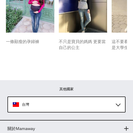
一條顯瘦的孕婦褲
不只是寶貝的媽媽 更要當
這不要看肚
自己的公主
是大學生lo
其他國家
台灣
Global
關於Mamaway
印尼