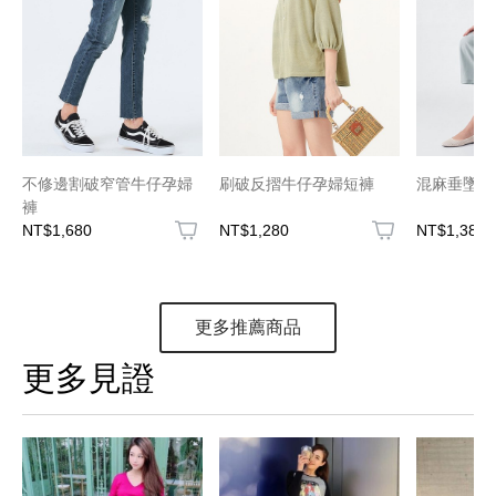
不修邊割破窄管牛仔孕婦
刷破反摺牛仔孕婦短褲
混麻垂墜孕
褲
NT$1,680
NT$1,280
NT$1,380
更多推薦商品
更多見證