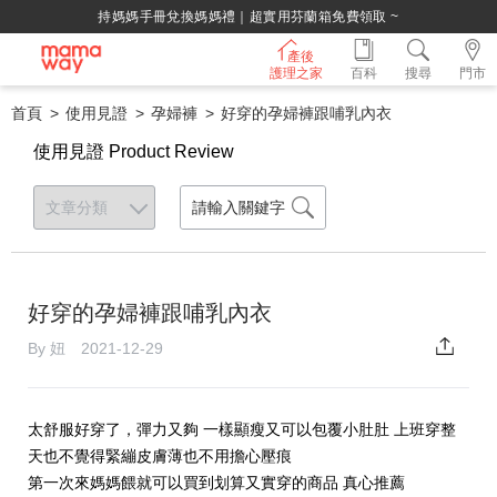
持媽媽手冊兌換媽媽禮｜超實用芬蘭箱免費領取 ~
產後
護理之家
百科
搜尋
門市
首頁
使用見證
孕婦褲
好穿的孕婦褲跟哺乳內衣
使用見證 Product Review
好穿的孕婦褲跟哺乳內衣
By 妞 2021-12-29
太舒服好穿了，彈力又夠 一樣顯瘦又可以包覆小肚肚 上班穿整
天也不覺得緊繃皮膚薄也不用擔心壓痕
第一次來媽媽餵就可以買到划算又實穿的商品 真心推薦