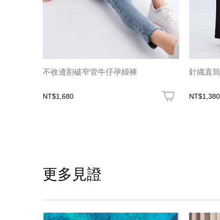
不收邊割破窄管牛仔孕婦褲
針織直
NT$1,680
NT$1,380
更多見證