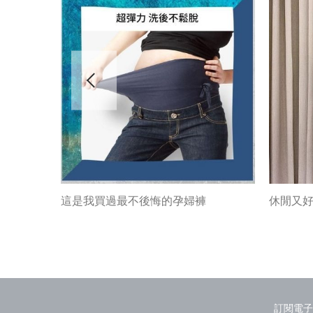
咪都必備的
這是我買過最不後悔的孕婦褲
休閒又好
訂閱電子