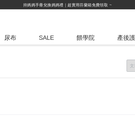
持媽媽手冊兌換媽媽禮｜超實用芬蘭箱免費領取 ~
尿布
SALE
餵學院
產後