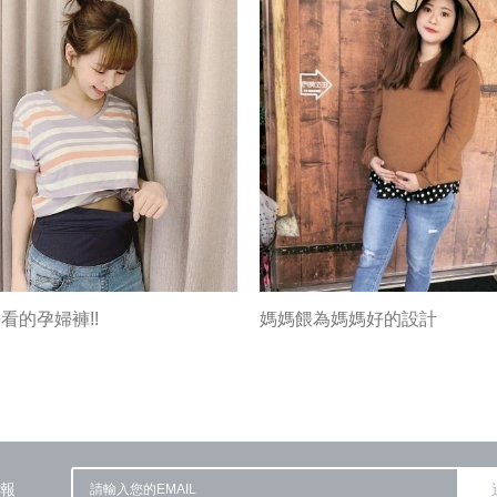
看的孕婦褲!!
媽媽餵為媽媽好的設計
報