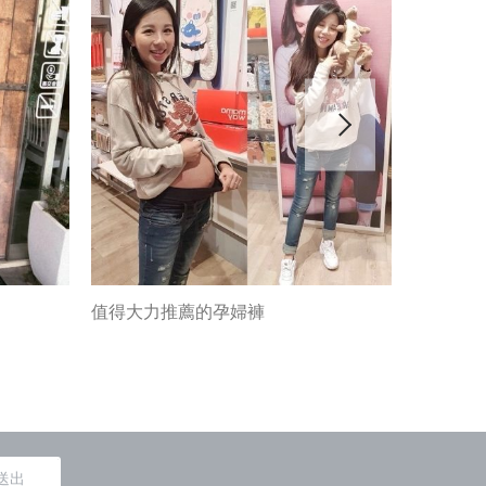
值得大力推薦的孕婦褲
懷孕後，
件好的牛仔
送出