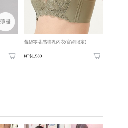
蕾絲零著感哺乳內衣(官網限定)
簡約打摺
NT$1,580
NT$1,180