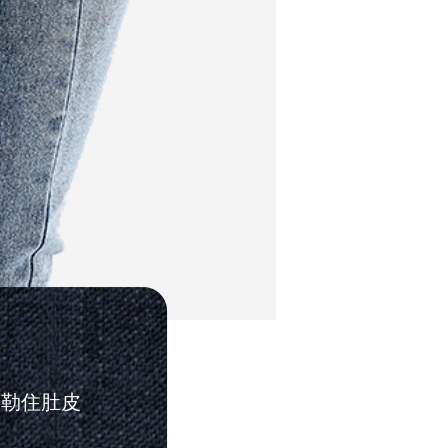
易勒住肚皮