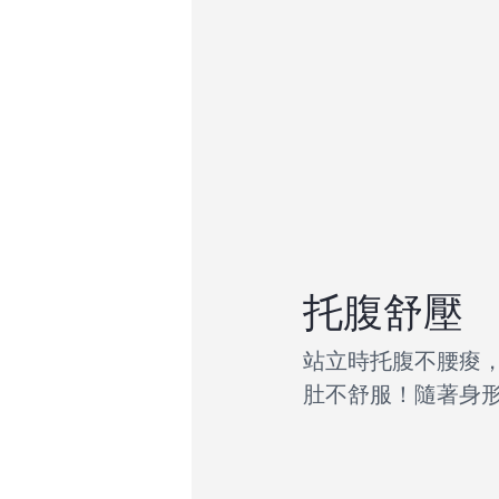
托腹舒壓
站立時托腹不腰痠
肚不舒服！隨著身