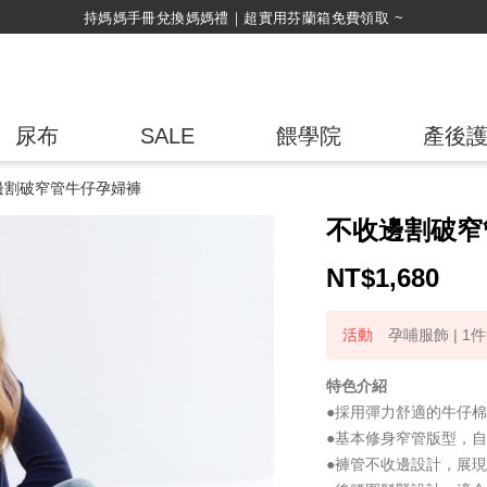
綁定LINE好友，500購物金立即折！
尿布
SALE
餵學院
產後
邊割破窄管牛仔孕婦褲
不收邊割破窄
NT$
1,680
孕哺服飾 | 1件
特色介紹
●採用彈力舒適的牛仔
●基本修身窄管版型，
●褲管不收邊設計，展