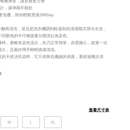
合每種身形，讓穿脫更方便
設計，讓孕期不勒肚
更包覆，陪你輕鬆度過280Day
外翻再清洗，並且把洗衣機調到較溫和的清潔模式用冷水洗，
不同顏色的牛仔褲盡量分開洗以免染色。
滌時，會略有染色流出，此乃正常情形，勿需擔心，故第一次
過久，且最好用手輕輕搓揉清洗。
性的天然活性染料，它只依附在纖維的表面，要經過幾次清
。
1
查看尺寸表
M
L
XL