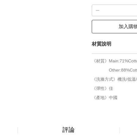
加入購
材質說明
《材質》Main:71%Cotton
Other:88%Cotton
《洗滌方式》機洗/低溫/
《彈性》佳
《產地》中國
評論