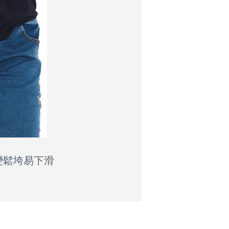
變鬆垮易下滑