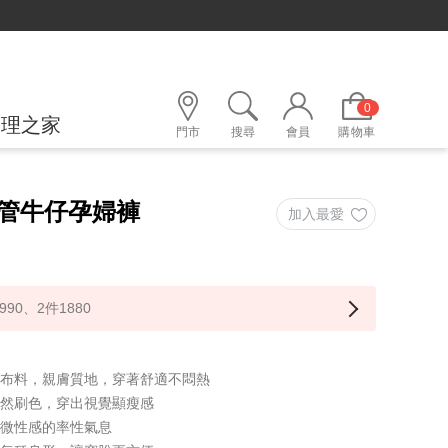
0
護理之家
門市
搜尋
會員
購物車
管牛仔孕婦褲
990、2件1880
棉布料，親膚質地，穿著舒適不悶熱
自然刷色，穿出視覺顯瘦感
現微性感的率性氣息