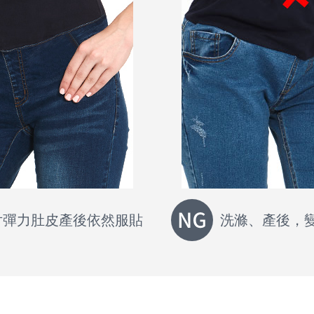
片彈力肚皮產後依然服貼
洗滌、產後，