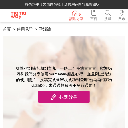
持媽媽手冊兌換媽媽禮｜超實用芬蘭箱免費領取 ~
產後
護理之家
百科
搜尋
門市
首頁
使用見證
孕婦褲
從懷孕到哺乳期到育兒，一路上不停地買買買，歡迎媽
媽和我們分享使用mamaway產品心得，並且附上清楚
的使用照片，投稿完成並審核成功刊登即送媽媽餵購物
金$500，未通過投稿將不另行通知！
我要分享