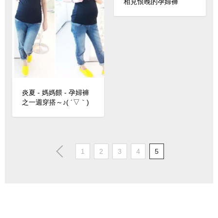
相見恨晚的孕婦褲
炎夏 - 媽媽餵 - 孕婦褲
之一週穿搭～♪( ´▽｀)
1
2
3
4
5