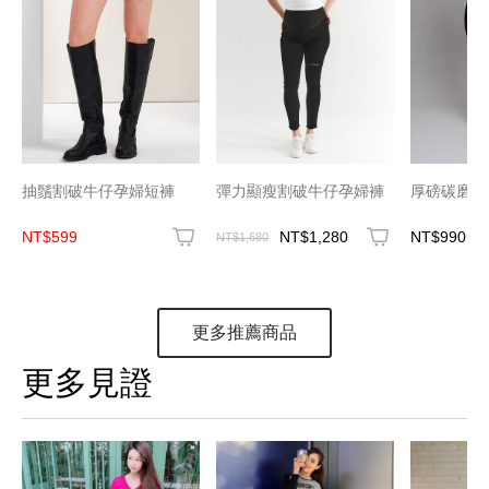
抽鬚割破牛仔孕婦短褲
彈力顯瘦割破牛仔孕婦褲
厚磅碳磨保
NT$599
NT$1,280
NT$990
NT$1,680
更多推薦商品
更多見證