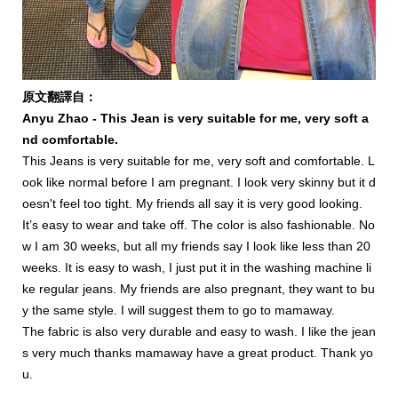
原文翻譯自：
Anyu Zhao -
This Jean is very suitable for me, very soft a
nd comfortable.
This Jeans is very suitable for me, very soft and comfortable. L
ook like normal before I am pregnant. I look very skinny but it d
oesn't feel too tight. My friends all say it is very good looking.
It’s easy to wear and take off. The color is also fashionable. No
w I am 30 weeks, but all my friends say I look like less than 20
weeks. It is easy to wash, I just put it in the washing machine li
ke regular jeans. My friends are also pregnant, they want to bu
y the same style. I will suggest them to go to mamaway.
The fabric is also very durable and easy to wash. I like the jean
s very much thanks mamaway have a great product. Thank yo
u.