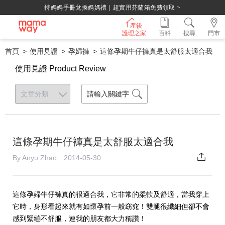
持媽媽手冊兌換媽媽禮｜超實用芬蘭箱免費領取 ~
產後
護理之家
百科
搜尋
門市
首頁
使用見證
孕婦褲
這條孕期牛仔褲真是太舒服太適合我
使用見證 Product Review
這條孕期牛仔褲真是太舒服太適合我
By Anyu Zhao 2014-05-30
這條孕婦牛仔褲真的很適合我，它非常的柔軟及舒適，當我穿上
它時，身形看起來就有如懷孕前一般窈窕！雙腿很纖細但卻不會
感到緊繃不舒服，連我的朋友都大力稱讚！