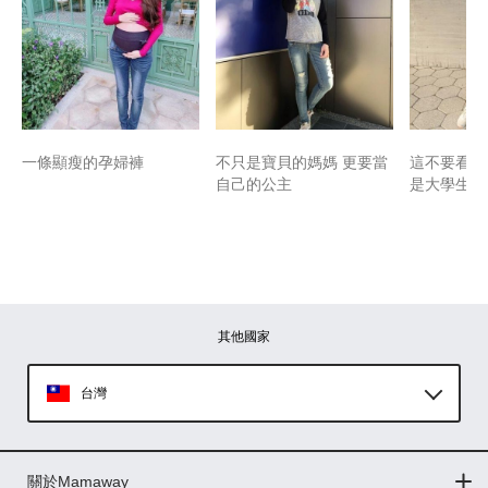
一條顯瘦的孕婦褲
不只是寶貝的媽媽 更要當
這不要看肚
自己的公主
是大學生lo
其他國家
台灣
Global
關於Mamaway