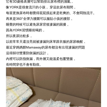
它有3D菱格表層可以幫助排出尿布裡的濕氣，
像YORK是很會流汗的小孩， 穿這款尿布期間，
每當更換尿布時都覺得屁屁摸起來是乾爽的、不會悶熱流汗。
再來是360°全彈力腰圍可以服貼小孩的腰部，
睡覺的時候可以避免尿尿背後滲漏的困擾，
因為YORK習慣睡前喝奶，
所以夜尿比較多，
以前常常天還沒亮就被滲漏到床單跟衣服的尿尿喚醒，
最近穿媽媽餵Mamaway的尿布都沒有出現滲漏的問題
這得歸功雙重防側漏的設計，
內裡可以防指側漏，而外層又能溫柔包覆雙腿，
長時間穿也不會有勒痕。