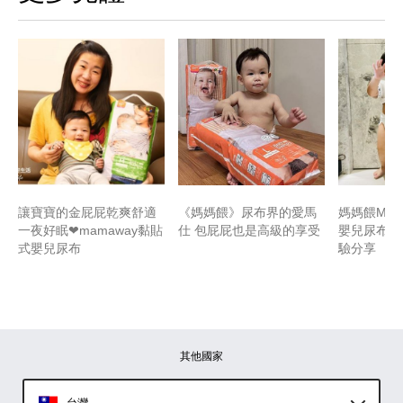
讓寶寶的金屁屁乾爽舒適
《媽媽餵》尿布界的愛馬
媽媽餵Mam
一夜好眠❤mamaway黏貼
仕 包屁屁也是高級的享受
嬰兒尿布 
式嬰兒尿布
驗分享
其他國家