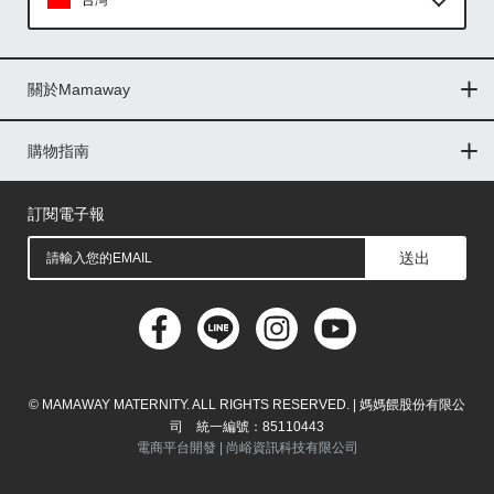
台灣
Global
關於Mamaway
印尼
門市據點
最新消息
品牌故事
人力招募
媒體花絮
隱私權聲明
CSR企業社會責任
菲律賓
購物指南
購物常見問題
退換貨問題
儲值金使用條款
購買儲值金
發票問題
會員權益
線上留言
吸乳器-免費體驗
馬來西亞
訂閱電子報
送出
© MAMAWAY MATERNITY. ALL RIGHTS RESERVED. | 媽媽餵股份有限公
司 統一編號：85110443
電商平台開發 |
尚峪資訊科技有限公司