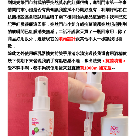
到媽媽餵門市前我的手突然莫名的紅腫很癢，進到門市第一件事
情問門市小姐是否有藥膏讓我擦拭不巧剛好沒有，我剛好站在在
抗菌擺設區拿取試用品噴了兩下後開始挑產品這過程中我早已忘
記手紅腫很癢這回事，突然門市小姐介紹抗菌噴霧突然想起剛剛
的癢瞬間已紅腫消失無感，二話不說當天買了一瓶回家用，除了
商品好用以外，還發現它的
噴頭設計
跟其他不太一樣讓我很喜
歡．
除此之外使用吸乳器擠奶前雙手用清水清洗過後我還會用酒精噴
幾下長期下來發現我的手有點敏感不適，拿出法寶
＜抗菌噴霧＞
愛不釋手啊～都不夠我使用後來就直接
買1000ml補充瓶
～