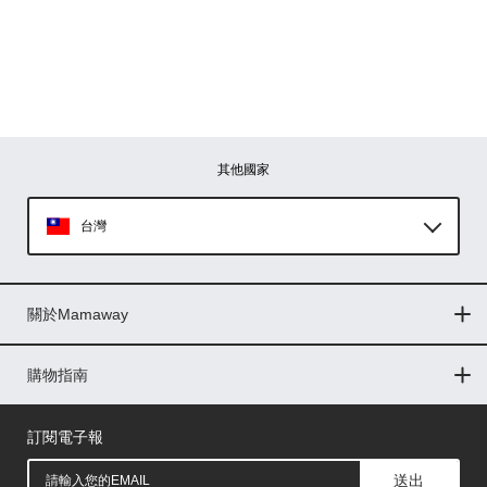
其他國家
台灣
Global
關於Mamaway
印尼
門市據點
最新消息
品牌故事
人力招募
媒體花絮
隱私權聲明
CSR企業社會責任
菲律賓
購物指南
購物常見問題
退換貨問題
儲值金使用條款
購買儲值金
發票問題
會員權益
線上留言
吸乳器-免費體驗
馬來西亞
訂閱電子報
送出