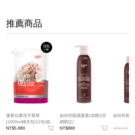
推薦商品
蘆薈抗菌洗手慕斯
如你所願護髮素(加購)(官
如你所願洗
(1000ml補充包)12包/箱
網限定)
箱購
NT$5,880
NT$880
N
NT$1,670