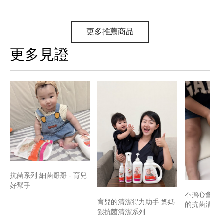
更多推薦商品
更多見證
抗菌系列 細菌掰掰 - 育兒
好幫手
不擔心會刺
育兒的清潔得力助手 媽媽
的抗菌清潔
餵抗菌清潔系列