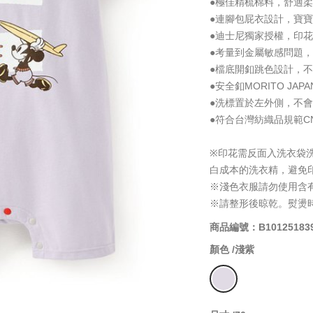
●極佳精梳棉料，舒適
●連腳包屁衣設計，寶
●迪士尼獨家授權，印
●考量到金屬敏感問題
●檔底開釦跳色設計，
●安全釦MORITO J
●洗標置於左外側，不
●符合台灣紡織品規範CNS
※印花需反面入洗衣袋
白成本的洗衣精，避免
※淺色衣服請勿使用含
※請整形後晾乾。熨燙
商品編號：B10125183
顏色 /
淺紫