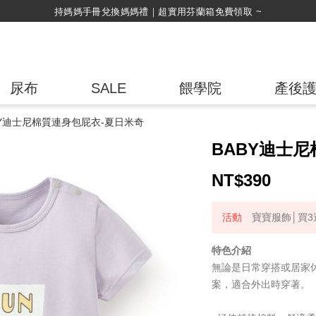
持媽媽手冊兌換媽媽禮｜超實用芬蘭箱免費領取 ~
尿布
SALE
餵學院
產後
BY迪士尼棉質連身包屁衣-夏日米奇
BABY迪士
NT$
390
寶寶服飾│買3送
特色介紹
無論是日常穿搭或居家
案，適合外出時穿著。