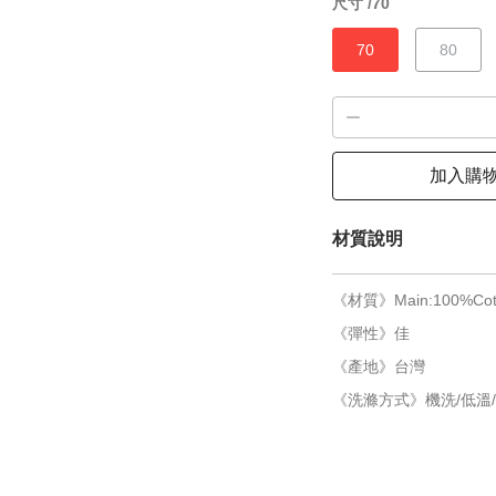
尺寸 /
70
70
80
加入購
材質說明
《材質》Main:100%Cot
《彈性》佳
《產地》台灣
《洗滌方式》機洗/低溫/