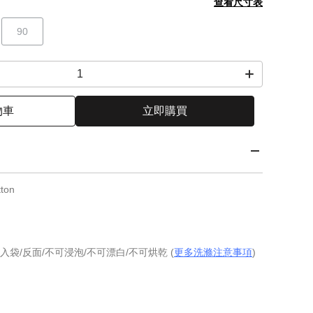
查看尺寸表
90
物車
立即購買
ton
入袋/反面/不可浸泡/不可漂白/不可烘乾 (
更多洗滌注意事項
)