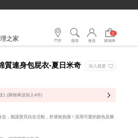
0
護理之家
門市
搜尋
會員
購物車
尼棉質連身包屁衣-夏日米奇
1 (購物車請加入4件)
休息，都讓寶貝自在活動，舒適無負擔！採用可愛的顏色及圖