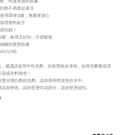
柔軟，呵護寶寶的肌膚
寶好動不易掀起著涼
花使用環保Q膠，無毒更放心
，採用塑料釦子
不易扣錯！
APAN製，耐用又好扣，不易鬆脫
會碰觸到寶寶肌膚
15290
洗，建議請使用中性洗劑，勿使用熱水浸泡、勿用含酵素或漂
印花或衣料脫色！
有螢光增白劑的洗劑。請勿長時間浸泡在水中。
時請加墊布。請勿熨燙印花部分。請勿熨燙鈕扣。
9