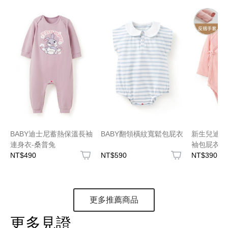
BABY迪士尼蓄熱保溫長袖
BABY翻領橫紋寬鬆包屁衣
新生兒迪士
連身衣-桑普兔
袖包屁衣-
NT$490
NT$590
NT$390
更多推薦商品
更多見證