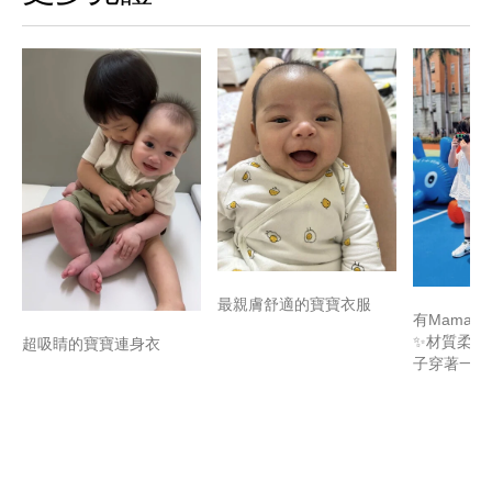
最親膚舒適的寶寶衣服
有Mamaw
✨材質柔軟
超吸睛的寶寶連身衣
子穿著一整