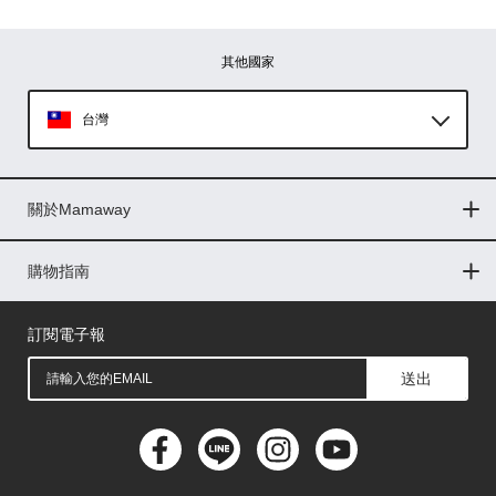
其他國家
台灣
Global
關於Mamaway
印尼
門市據點
最新消息
品牌故事
人力招募
媒體花絮
隱私權聲明
CSR企業社會責任
菲律賓
購物指南
購物常見問題
退換貨問題
儲值金使用條款
購買儲值金
發票問題
會員權益
線上留言
吸乳器-免費體驗
馬來西亞
訂閱電子報
送出