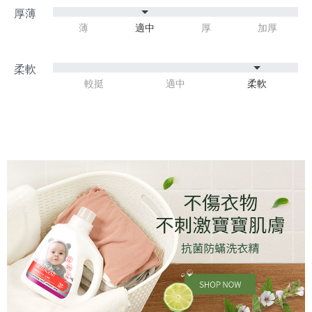
薄
適中
厚
加厚
較挺
適中
柔軟