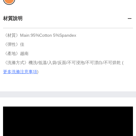
材質說明
《材質》Main:95%Cotton 5%Spandex
《彈性》佳
《產地》越南
《洗滌方式》機洗/低溫/入袋/反面/不可浸泡/不可漂白/不可烘乾 (
更多洗滌注意事項
)