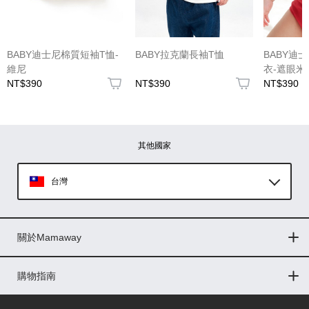
BABY迪士尼棉質短袖T恤-
BABY拉克蘭長袖T恤
BABY迪
維尼
衣-遮眼米
NT$390
NT$390
NT$390
其他國家
台灣
Global
關於Mamaway
印尼
門市據點
最新消息
品牌故事
人力招募
媒體花絮
隱私權聲明
CSR企業社會責任
菲律賓
購物指南
購物常見問題
退換貨問題
儲值金使用條款
購買儲值金
發票問題
會員權益
線上留言
吸乳器-免費體驗
馬來西亞