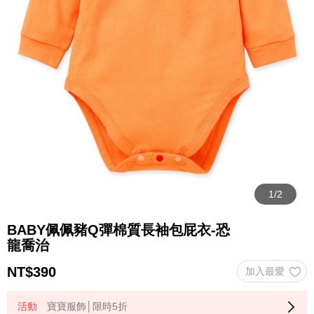
BABY佩佩豬Q彈棉質長袖包屁衣-恐
龍喬治
NT$
390
寶寶服飾│限時5折