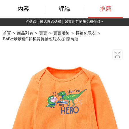
內容
評論
推薦
綁定LINE好友，500購物金立即折！
首頁
商品列表
寶寶
寶寶服飾
長袖包屁衣
BABY佩佩豬Q彈棉質長袖包屁衣-恐龍喬治