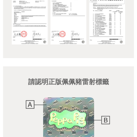
請認明正版佩佩豬雷射標籤