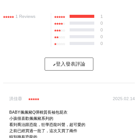
1 Reviews
1
0
0
0
0
登入發表評論
寫評論
洪佳蓉
2025.02.14
請評分：
BABY佩佩豬Q彈棉質長袖包屁衣
小孩很喜歡佩佩豬系列的
看到喬治跟恐龍，狂學恐龍叫聲，超可愛的
之前已經買過一批了，這次又買了兩件
特別挑有恐龍的