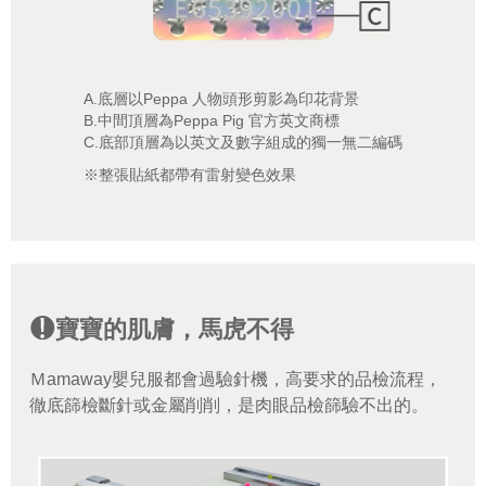
A.底層以Peppa 人物頭形剪影為印花背景
B.中間頂層為Peppa Pig 官方英文商標
C.底部頂層為以英文及數字組成的獨一無二編碼
※整張貼紙都帶有雷射變色效果
寶寶的肌膚，馬虎不得
Ｍamaway嬰兒服都會過驗針機，高要求的品檢流程，
徹底篩檢斷針或金屬削削，是肉眼品檢篩驗不出的。