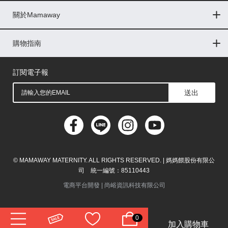
關於Mamaway
印尼
門市據點
最新消息
品牌故事
人力招募
媒體花絮
隱私權聲明
CSR企業社會責任
菲律賓
購物指南
購物常見問題
退換貨問題
儲值金使用條款
購買儲值金
發票問題
會員權益
線上留言
吸乳器-免費體驗
馬來西亞
訂閱電子報
送出
© MAMAWAY MATERNITY. ALL RIGHTS RESERVED. | 媽媽餵股份有限公
司 統一編號：85110443
電商平台開發 |
尚峪資訊科技有限公司
0
加入購物車