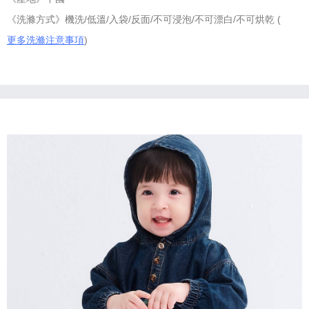
《洗滌方式》機洗/低溫/入袋/反面/不可浸泡/不可漂白/不可烘乾 (
更多洗滌注意事項
)