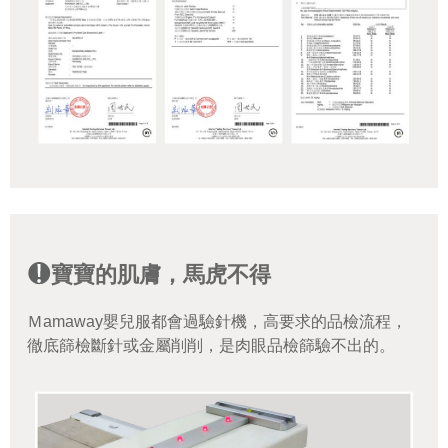
寶寶的肌膚，馬虎不得
Ｍamaway嬰兒服都會過驗針機，高要求的品檢流程，
徹底篩檢斷針或金屬削削，是肉眼品檢篩驗不出的。