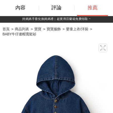
內容
評論
推薦
持媽媽手冊兌換媽媽禮｜超實用芬蘭箱免費領取 ~
首頁
商品列表
寶寶
寶寶服飾
嬰童上衣/洋裝
BABY牛仔連帽寬鬆衫