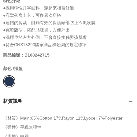
特色介紹
●採用彈性丹寧面料，穿起來相當舒適
●寬鬆落肩上衣，可多層次穿搭
●連帽的剪裁，能夠有效的保護頭部防止冷風吹襲
●寬鬆版型，搭配貼腿褲，方便外出
●洗標位於左方外側，不會直接接觸嬰孩肌膚
●符合CNS15290國家商品檢驗局的規定標準
商品編號：B108242715
顏色 /
深藍
材質說明
《材質》Main:65%Cotton 17%Rayon 11%Lyocell 7%Polyester
《彈性》平織無彈性
《產地》中國