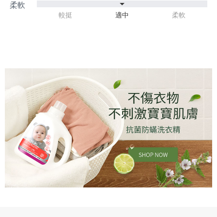
較挺
適中
柔軟