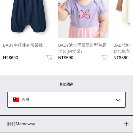
(圖片格式限jpg、jpeg)
BABY牛仔連身吊帶褲
BABY迪士尼黛西造型包屁
BABY迪
洋裝(附髮帶)
鬆包屁衣-
NT$690
NT$590
NT$590
圖片上傳
圖片上傳
圖片上傳
圖片上傳
圖片上傳
其他國家
台灣
Global
關於Mamaway
印尼
門市據點
最新消息
品牌故事
人力招募
媒體花絮
隱私權聲明
CSR企業社會責任