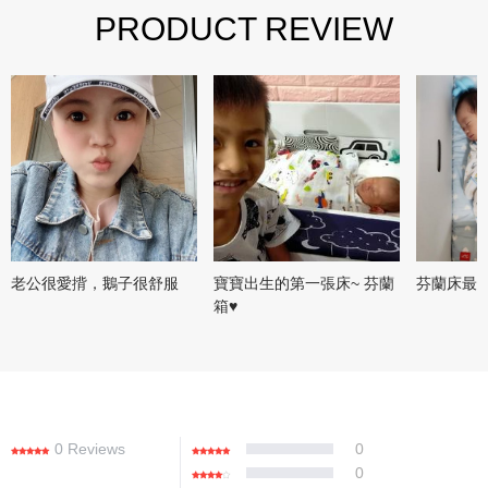
PRODUCT REVIEW
老公很愛揹，鵝子很舒服
寶寶出生的第一張床~ 芬蘭
芬蘭床最
箱♥️
0 Reviews
0
0