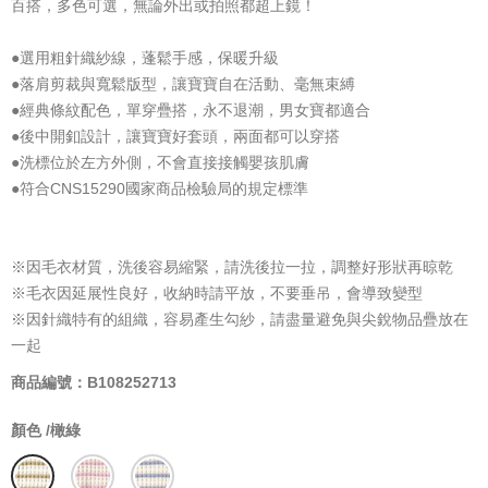
百搭，多色可選，無論外出或拍照都超上鏡！
●選用粗針織紗線，蓬鬆手感，保暖升級
●落肩剪裁與寬鬆版型，讓寶寶自在活動、毫無束縛
●經典條紋配色，單穿疊搭，永不退潮，男女寶都適合
●後中開釦設計，讓寶寶好套頭，兩面都可以穿搭
●洗標位於左方外側，不會直接接觸嬰孩肌膚
●符合CNS15290國家商品檢驗局的規定標準
※因毛衣材質，洗後容易縮緊，請洗後拉一拉，調整好形狀再晾乾
※毛衣因延展性良好，收納時請平放，不要垂吊，會導致變型
※因針織特有的組織，容易產生勾紗，請盡量避免與尖銳物品疊放在
一起
商品編號：B108252713
顏色 /
橄綠