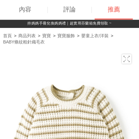
內容
評論
推薦
 ~
綁定LINE好友，500購物金立即折！
首頁
商品列表
寶寶
寶寶服飾
嬰童上衣/洋裝
BABY條紋粗針織毛衣