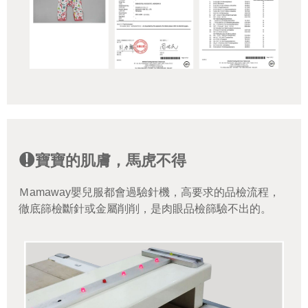
寶寶的肌膚，馬虎不得
Ｍamaway嬰兒服都會過驗針機，高要求的品檢流程，
徹底篩檢斷針或金屬削削，是肉眼品檢篩驗不出的。