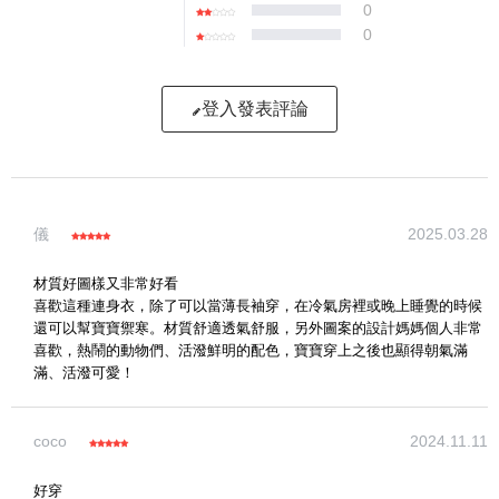
0
0
登入發表評論
寫評論
儀
2025.03.28
請評分：
材質好圖樣又非常好看
喜歡這種連身衣，除了可以當薄長袖穿，在冷氣房裡或晚上睡覺的時候
還可以幫寶寶禦寒。材質舒適透氣舒服，另外圖案的設計媽媽個人非常
喜歡，熱鬧的動物們、活潑鮮明的配色，寶寶穿上之後也顯得朝氣滿
滿、活潑可愛！
coco
2024.11.11
好穿