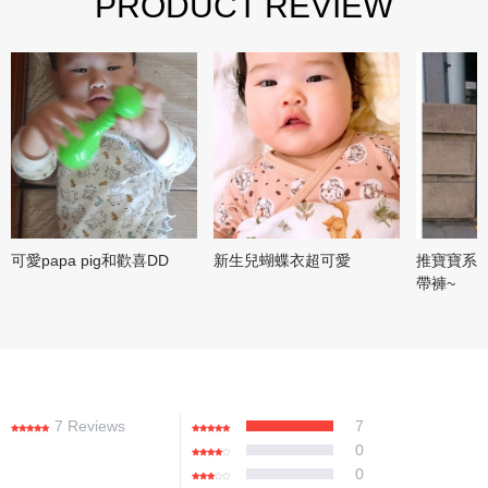
PRODUCT REVIEW
可愛papa pig和歡喜DD
新生兒蝴蝶衣超可愛
推寶寶系
帶褲~
7 Reviews
7
0
0