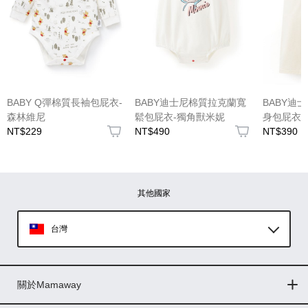
BABY Q彈棉質長袖包屁衣-
BABY迪士尼棉質拉克蘭寬
BABY迪
森林維尼
鬆包屁衣-獨角獸米妮
身包屁衣-
NT$229
NT$490
NT$390
其他國家
台灣
Global
關於Mamaway
印尼
門市據點
最新消息
品牌故事
人力招募
媒體花絮
隱私權聲明
CSR企業社會責任