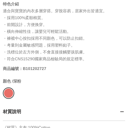
特色介紹
適合與寶寶的內衣多層穿搭。穿脫容易，居家外出皆適宜。
・採用100%柔順棉質。
・前開設計，方便換穿。
・橫向伸縮性佳，讓嬰兒可輕鬆活動。
・褲襠中心按扣採用不同顏色，可以防止扣錯。
・考量到金屬敏感問題，採用塑料釦子。
・洗標位於左方外側，不會直接接觸嬰孩肌膚。
・符合CNS15290國家商品檢驗局的規定標準。
商品編號：B101202727
顏色 /
深粉
材質說明
《材質》主布:100%Cotton