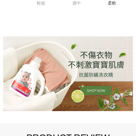
較挺
適中
柔軟