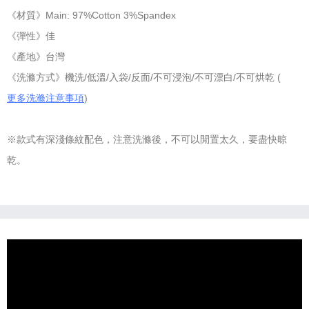
《材質》Main: 97%Cotton 3%Spandex
《彈性》佳
《產地》台灣
《洗滌方式》機洗/低溫/入袋/反面/不可浸泡/不可漂白/不可烘乾 (
更多洗滌注意事項
)
※款式有深淺條紋配色，注意洗滌後，不可以閒置太久，要盡快晾
乾。