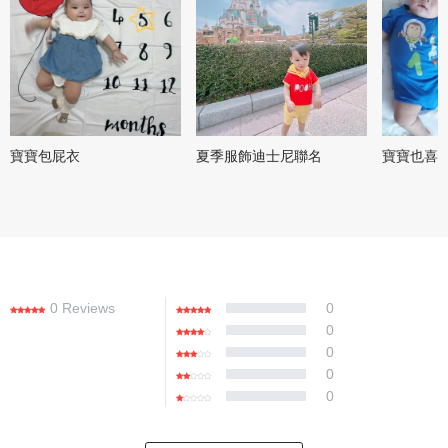
寶寶包屁衣
夏季服飾迪士尼聯名
寶寶也喜
0 Reviews
0
0
0
0
0