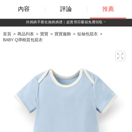
內容
評論
推薦
綁定LINE好友，500購物金立即折！
首頁
商品列表
寶寶
寶寶服飾
短袖包屁衣
BABY Q彈棉質包屁衣