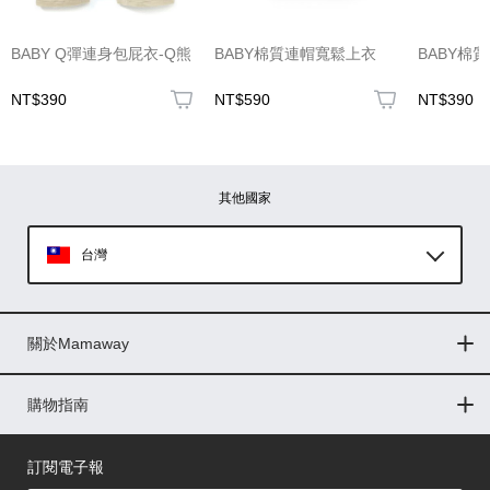
(圖片格式限jpg、jpeg)
BABY Q彈連身包屁衣-Q熊
BABY棉質連帽寬鬆上衣
BABY棉
NT$390
NT$590
NT$390
圖片上傳
圖片上傳
圖片上傳
圖片上傳
圖片上傳
其他國家
台灣
Global
關於Mamaway
印尼
門市據點
最新消息
品牌故事
人力招募
媒體花絮
隱私權聲明
CSR企業社會責任
菲律賓
購物指南
購物常見問題
退換貨問題
儲值金使用條款
購買儲值金
發票問題
會員權益
線上留言
吸乳器-免費體驗
馬來西亞
訂閱電子報