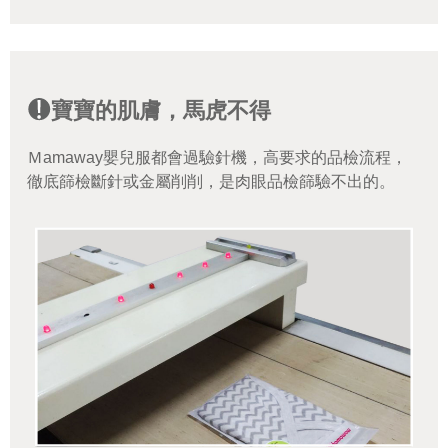
寶寶的肌膚，馬虎不得
Ｍamaway嬰兒服都會過驗針機，高要求的品檢流程，
徹底篩檢斷針或金屬削削，是肉眼品檢篩驗不出的。