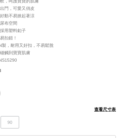
柔軟，呵護寶寶的肌膚
套出門，可愛又俏皮
寶好動不易掀起著涼
加尿布空間
，採用塑料釦子
不易扣錯！
APAN製，耐用又好扣，不易鬆脫
會碰觸到寶寶肌膚
15290
3
查看尺寸表
90