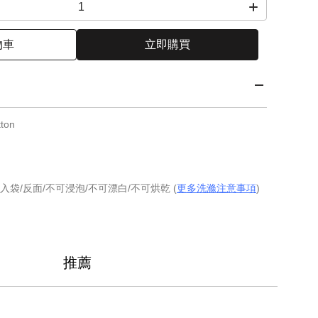
物車
立即購買
ton
入袋/反面/不可浸泡/不可漂白/不可烘乾 (
更多洗滌注意事項
)
推薦