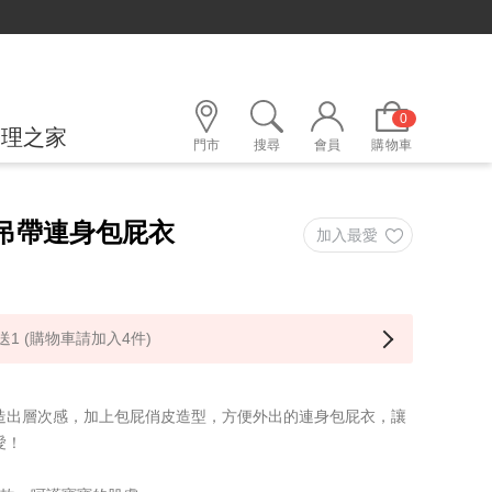
0
護理之家
門市
搜尋
會員
購物車
件吊帶連身包屁衣
1 (購物車請加入4件)
造出層次感，加上包屁俏皮造型，方便外出的連身包屁衣，讓
愛！