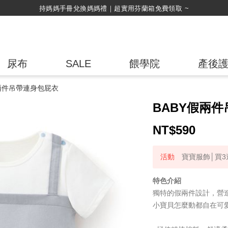
綁定LINE好友，500購物金立即折！
尿布
SALE
餵學院
產後
假兩件吊帶連身包屁衣
BABY假兩
NT$
590
寶寶服飾│買3送
特色介紹
獨特的假兩件設計，營
小寶貝怎麼動都自在可