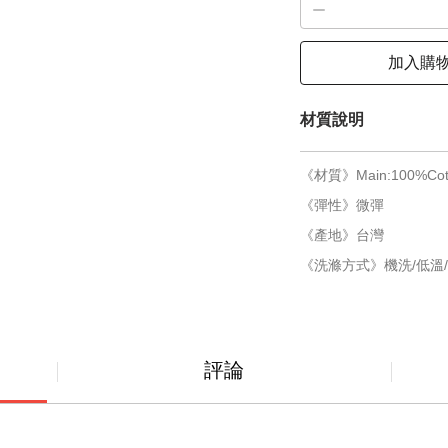
加入購
材質說明
《材質》Main:100%Cot
《彈性》微彈
《產地》台灣
《洗滌方式》機洗/低溫/
評論