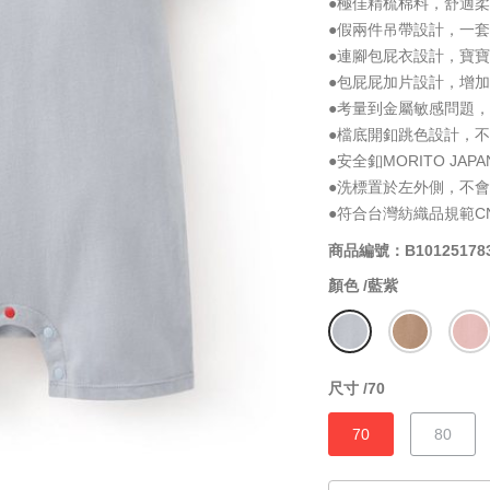
●極佳精梳棉料，舒適
●假兩件吊帶設計，一
●連腳包屁衣設計，寶
●包屁屁加片設計，增
●考量到金屬敏感問題
●檔底開釦跳色設計，
●安全釦MORITO J
●洗標置於左外側，不
●符合台灣紡織品規範CNS
商品編號：B10125178
顏色 /
藍紫
尺寸 /
70
70
80