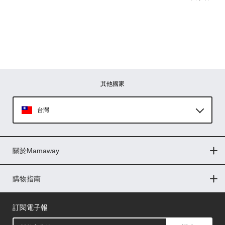
其他國家
台灣
Global
關於Mamaway
印尼
門市據點
最新消息
品牌故事
人力招募
媒體花絮
隱私權聲明
CSR企業社會責任
菲律賓
購物指南
購物常見問題
退換貨問題
儲值金使用條款
購買儲值金
發票問題
會員權益
線上留言
吸乳器-免費體驗
馬來西亞
訂閱電子報