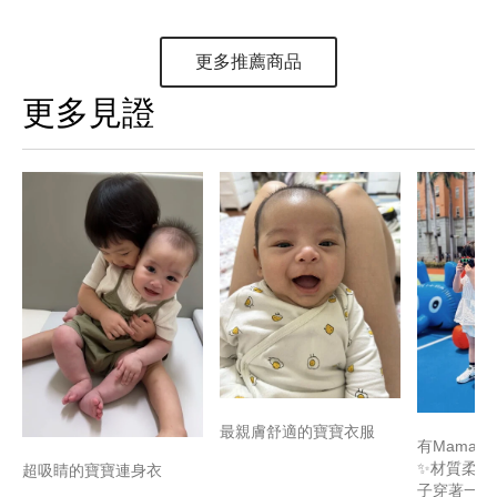
更多推薦商品
更多見證
最親膚舒適的寶寶衣服
有Mamaw
✨材質柔軟
超吸睛的寶寶連身衣
子穿著一整