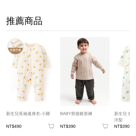
推薦商品
新生兒長袖連身衣-小雞
BABY剪接錐形褲
新生兒 短
洋梨
NT$490
NT$390
NT$390