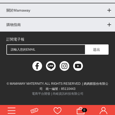
Global
關於Mamaway
印尼
門市據點
最新消息
品牌故事
人力招募
媒體花絮
隱私權聲明
CSR企業社會責任
菲律賓
購物指南
購物常見問題
退換貨問題
儲值金使用條款
購買儲值金
發票問題
會員權益
線上留言
吸乳器-免費體驗
馬來西亞
訂閱電子報
送出
© MAMAWAY MATERNITY. ALL RIGHTS RESERVED. | 媽媽餵股份有限公
司 統一編號：85110443
電商平台開發 |
尚峪資訊科技有限公司
0