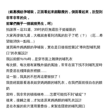
（銀蔥橫紋孕哺裝，正面看起來頗顯瘦的，側面看起來，肚型則
非常非常的尖，
前輩們幾乎一猜就猜男生，呵）
拍謝厚～這31週、39吋的巨無霸肚子挺礙眼的
大家再撐個九週，大概就會看到消風的肚子了吧（？）（厄....希
望能消快一點啦...）
連買兩件媽媽餵的孕哺裝，實在是日後很想嘗試”專利型哺乳開
口”的衣服設計
我以前餵YoYo時，是穿市面上雜牌的哺乳衣
每次餵、每次都有家醜外揚的風險，常常在當下找不到哺乳室時
而委居在殘障廁所裡餵......
這一胎，我真的不想再這麼狠狽了！
我曾經親眼看過表姐穿媽媽餵的哺乳衣，在我們面前很自在的餵
奶
當時，我非常的嘖嘖稱奇......怎麼可能找不到”破綻”？
後來，接觸之後，才知道原來媽媽餵的哺乳衣設計
是在衣服的前片運用重疊份，來製造隱密的哺乳開口