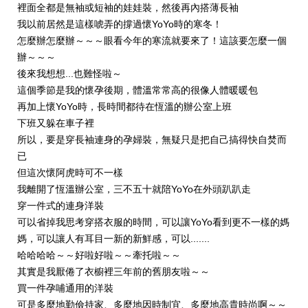
裡面全都是無袖或短袖的娃娃裝，然後再內搭薄長袖
我以前居然是這樣唬弄的撐過懷YoYo時的寒冬！
怎麼辦怎麼辦～～～眼看今年的寒流就要來了！這該要怎麼一個
辦～～～
後來我想想...也難怪啦～
這個季節是我的懷孕後期，體溫常常高的很像人體暖暖包
再加上懷YoYo時，長時間都待在恆溫的辦公室上班
下班又躲在車子裡
所以，要是穿長袖連身的孕婦裝，無疑只是把自己搞得快自焚而
已
但這次懷阿虎時可不一樣
我離開了恆溫辦公室，三不五十就陪YoYo在外頭趴趴走
穿一件式的連身洋裝
可以省掉我思考穿搭衣服的時間，可以讓YoYo看到更不一樣的媽
媽，可以讓人有耳目一新的新鮮感，可以.......
哈哈哈哈～～好啦好啦～～牽托啦～～
其實是我厭倦了衣櫥裡三年前的舊朋友啦～～
買一件孕哺通用的洋裝
可是多麼地勤儉持家、多麼地因時制宜、多麼地高貴時尚啊～～