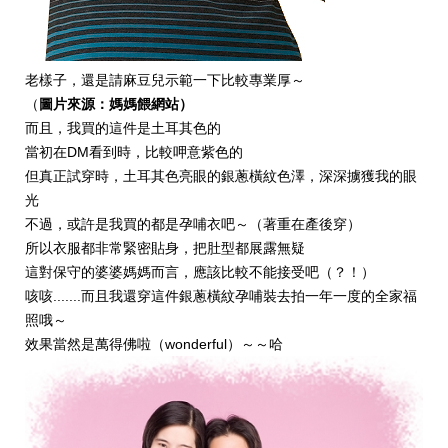
老樣子，還是請麻豆兒示範一下比較專業厚～
（
圖片來源：媽媽餵網站）
而且，我買的這件是土耳其色的
當初在DM看到時，比較呷意紫色的
但真正試穿時，土耳其色亮眼的銀蔥橫紋色澤，深深擄獲我的眼
光
不過，或許是我買的都是孕哺衣吧～（著重在產後穿）
所以衣服都非常緊密貼身，把肚型都展露無疑
這對保守的婆婆媽媽而言，應該比較不能接受吧（？！）
咳咳.......而且我還穿這件銀蔥橫紋孕哺裝去拍一年一度的全家福
照哦～
效果當然是萬得佛啦（wonderful）～～哈