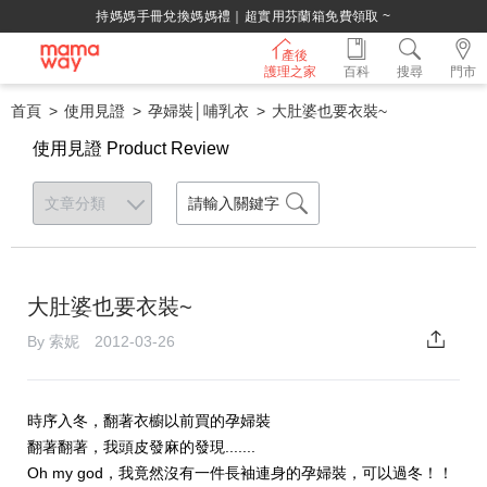
持媽媽手冊兌換媽媽禮｜超實用芬蘭箱免費領取 ~
產後
護理之家
百科
搜尋
門市
首頁
使用見證
孕婦裝│哺乳衣
大肚婆也要衣裝~
使用見證 Product Review
大肚婆也要衣裝~
By 索妮 2012-03-26
時序入冬，翻著衣櫥以前買的孕婦裝
翻著翻著，我頭皮發麻的發現.......
Oh my god，我竟然沒有一件長袖連身的孕婦裝，可以過冬！！