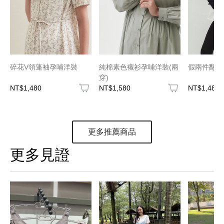
碎花V領蓬袖孕哺洋裝
純棉素色襯衫孕哺洋裝(兩
假兩件翻領
穿)
NT$1,480
NT$1,580
NT$1,480
更多推薦商品
更多見證