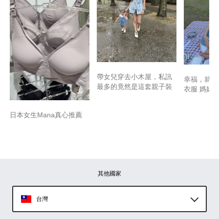
帶女兒穿去小木屋，私訊
幸福，就是
最多的竟然是這套親子裝
衣服 媽媽
日本女生Mana真心推薦
其他國家
台灣