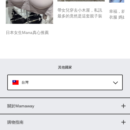
帶女兒穿去小木屋，私訊
幸福，就是
最多的竟然是這套親子裝
衣服 媽媽
日本女生Mana真心推薦
其他國家
台灣
Global
關於Mamaway
印尼
門市據點
最新消息
品牌故事
人力招募
媒體花絮
隱私權聲明
CSR企業社會責任
菲律賓
購物指南
購物常見問題
退換貨問題
儲值金使用條款
購買儲值金
發票問題
會員權益
線上留言
吸乳器-免費體驗