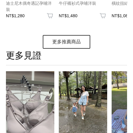
迪士尼木偶奇遇記孕哺洋
牛仔襯衫式孕哺洋裝
橫紋扭結縮
裝
NT$1,280
NT$1,480
NT$1,080
更多推薦商品
更多見證