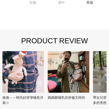
短版
適中
長版
PRODUCT REVIEW
推推～～時尚好穿孕哺長洋
媽媽餵哺乳衣舒服又時尚
帶女兒穿
裝☆
多的竟然