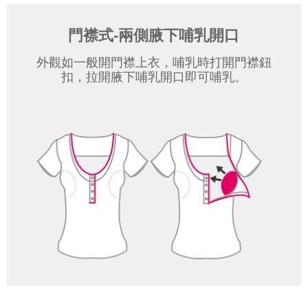
門襟式-兩側腋下哺乳開口
外觀如一般開門襟上衣，哺乳時打開門襟鈕
扣，拉開腋下哺乳開口即可哺乳。