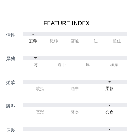
FEATURE INDEX
無彈
微彈
普通
佳
極佳
薄
適中
厚
加厚
較挺
適中
柔軟
寬鬆
緊身
合身