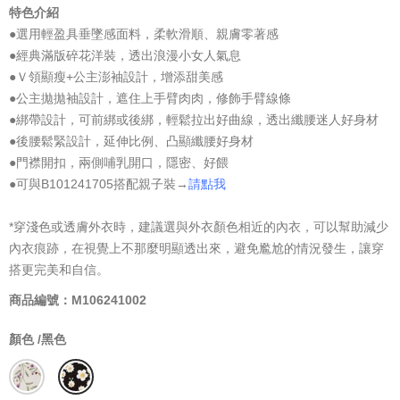
特色介紹
●選用輕盈具垂墜感面料，柔軟滑順、親膚零著感
●經典滿版碎花洋裝，透出浪漫小女人氣息
●Ｖ領顯瘦+公主澎袖設計，增添甜美感
●公主拋拋袖設計，遮住上手臂肉肉，修飾手臂線條
●綁帶設計，可前綁或後綁，輕鬆拉出好曲線，透出纖腰迷人好身材
●後腰鬆緊設計，延伸比例、凸顯纖腰好身材
●門襟開扣，兩側哺乳開口，隱密、好餵
●可與B101241705搭配親子裝→
請點我
*穿淺色或透膚外衣時，建議選與外衣顏色相近的內衣，可以幫助減少
內衣痕跡，在視覺上不那麼明顯透出來，避免尷尬的情況發生，讓穿
搭更完美和自信。
商品編號：M106241002
顏色 /
黑色