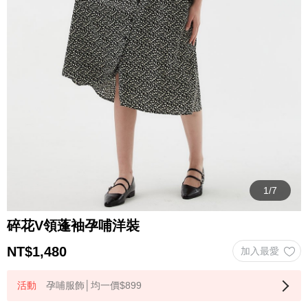
碎花V領蓬袖孕哺洋裝
NT$
1,480
孕哺服飾│均一價$899