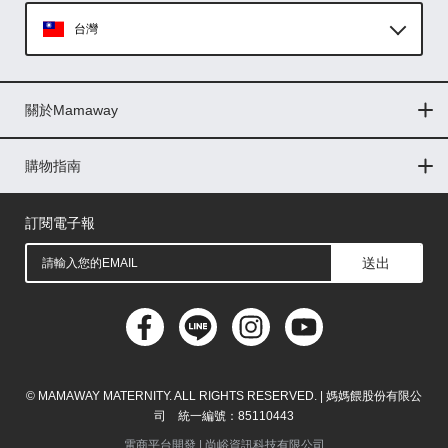
台灣
Global
關於Mamaway
印尼
門市據點
最新消息
品牌故事
人力招募
媒體花絮
隱私權聲明
CSR企業社會責任
菲律賓
購物指南
購物常見問題
退換貨問題
儲值金使用條款
購買儲值金
發票問題
會員權益
線上留言
吸乳器-免費體驗
馬來西亞
訂閱電子報
送出
© MAMAWAY MATERNITY. ALL RIGHTS RESERVED. | 媽媽餵股份有限公
司 統一編號：85110443
電商平台開發 |
尚峪資訊科技有限公司