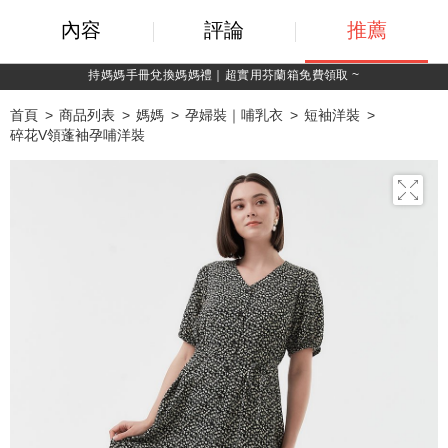
內容
評論
推薦
持媽媽手冊兌換媽媽禮｜超實用芬蘭箱免費領取 ~
首頁
商品列表
媽媽
孕婦裝｜哺乳衣
短袖洋裝
碎花V領蓬袖孕哺洋裝