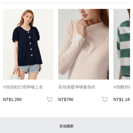
(圖片格式限jpg、jpeg)
V領排釦打摺孕哺上衣
高領保暖孕哺蓄熱衣
V領翻領
NT$1,280
NT$790
NT$1,180
圖片上傳
圖片上傳
圖片上傳
圖片上傳
圖片上傳
其他國家