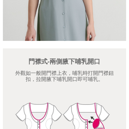
門襟式-兩側腋下哺乳開口
外觀如一般開門襟上衣，哺乳時打開門襟鈕
扣，拉開腋下哺乳開口即可哺乳。