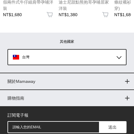
(圖片格式限jpg、jpeg)
假兩件式牛仔細肩帶孕哺洋
迪士尼甜點熊抱哥孕哺居家
條紋襯衫
裝
洋裝
穿)
NT$1,680
NT$1,380
NT$1,680
圖片上傳
圖片上傳
圖片上傳
圖片上傳
圖片上傳
其他國家
台灣
Global
關於Mamaway
印尼
門市據點
最新消息
品牌故事
人力招募
媒體花絮
隱私權聲明
CSR企業社會責任
菲律賓
購物指南
購物常見問題
退換貨問題
儲值金使用條款
購買儲值金
發票問題
會員權益
線上留言
吸乳器-免費體驗
馬來西亞
訂閱電子報
送出